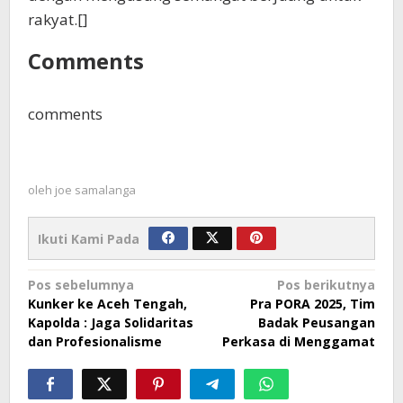
rakyat.[]
Comments
comments
oleh
joe samalanga
Ikuti Kami Pada
Navigasi
Pos sebelumnya
Pos berikutnya
Kunker ke Aceh Tengah,
Pra PORA 2025, Tim
pos
Kapolda : Jaga Solidaritas
Badak Peusangan
dan Profesionalisme
Perkasa di Menggamat