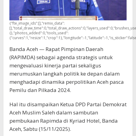
{"fte_image_ids":[],"remix_data":
[],"total_draw_time":0,"total_draw_actions":0,"layers_used":0,"brushes_use
{},"photos_added":0,"tools_used":
{"curves":1,"resize":1,"crop":1},"longitude":-1,"latitude":-1,"is_sticker":fal
Banda Aceh — Rapat Pimpinan Daerah
(RAPIMDA) sebagai agenda strategis untuk
mengevaluasi kinerja partai sekaligus
merumuskan langkah politik ke depan dalam
menghadapi dinamika perpolitikan Aceh pasca
Pemilu dan Pilkada 2024.
Hal itu disampaikan Ketua DPD Partai Demokrat
Aceh Muslim Saleh dalam sambutan
pembukaan Rapimda di Kyriad Hotel, Banda
Aceh, Sabtu (15/11/2025).