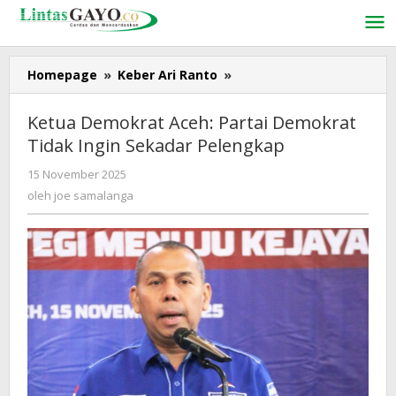
Lewati
ke
konten
Homepage
»
Keber Ari Ranto
»
Ketua
Demokrat
Aceh:
Ketua Demokrat Aceh: Partai Demokrat
Partai
Tidak Ingin Sekadar Pelengkap
Demokrat
Tidak
15 November 2025
oleh
Ingin
joe
oleh
joe samalanga
Sekadar
samalanga
Pelengkap