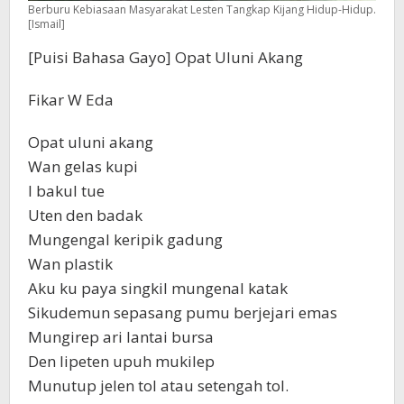
Berburu Kebiasaan Masyarakat Lesten Tangkap Kijang Hidup-Hidup.
[Ismail]
[Puisi Bahasa Gayo] Opat Uluni Akang
Fikar W Eda
Opat uluni akang
Wan gelas kupi
I bakul tue
Uten den badak
Mungengal keripik gadung
Wan plastik
Aku ku paya singkil mungenal katak
Sikudemun sepasang pumu berjejari emas
Mungirep ari lantai bursa
Den lipeten upuh mukilep
Munutup jelen tol atau setengah tol.