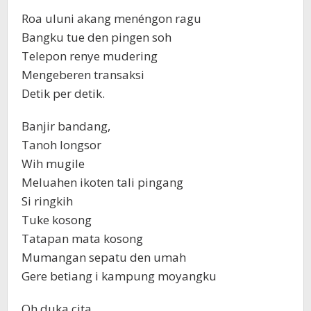
Roa uluni akang menéngon ragu
Bangku tue den pingen soh
Telepon renye mudering
Mengeberen transaksi
Detik per detik.
Banjir bandang,
Tanoh longsor
Wih mugile
Meluahen ikoten tali pingang
Si ringkih
Tuke kosong
Tatapan mata kosong
Mumangan sepatu den umah
Gere betiang i kampung moyangku
Oh duka cita