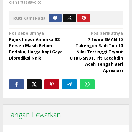
oleh
lintasgayo.co
Ikuti Kami Pada
Navigasi
Pos sebelumnya
Pos berikutnya
Pajak Impor Amerika 32
7 Siswa SMAN 15
pos
Persen Masih Belum
Takengon Raih Top 10
Berlaku, Harga Kopi Gayo
Nilai Tertinggi Tryout
Diprediksi Naik
UTBK-SNBT, Plt Kacabdin
Aceh Tengah Beri
Apresiasi
Jangan Lewatkan