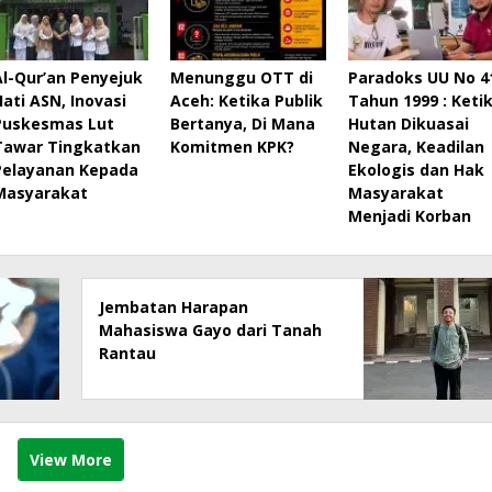
Al-Qur’an Penyejuk
Menunggu OTT di
Paradoks UU No 4
Hati ASN, Inovasi
Aceh: Ketika Publik
Tahun 1999 : Keti
Puskesmas Lut
Bertanya, Di Mana
Hutan Dikuasai
Tawar Tingkatkan
Komitmen KPK?
Negara, Keadilan
Pelayanan Kepada
Ekologis dan Hak
Masyarakat
Masyarakat
Menjadi Korban
Jembatan Harapan
Mahasiswa Gayo dari Tanah
Rantau
View More