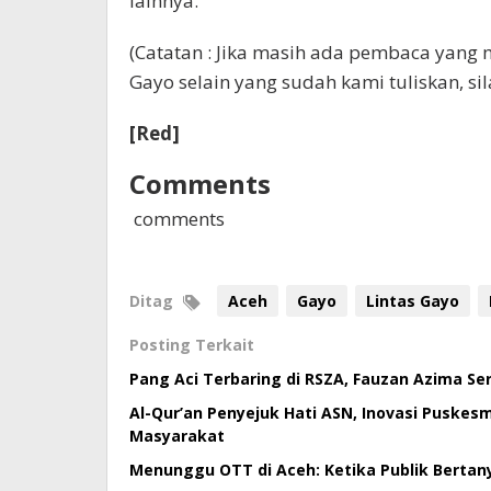
lainnya.
(Catatan : Jika masih ada pembaca yan
Gayo selain yang sudah kami tuliskan, s
[Red]
Comments
comments
Ditag
Aceh
Gayo
Lintas Gayo
Posting Terkait
Pang Aci Terbaring di RSZA, Fauzan Azima S
Al-Qur’an Penyejuk Hati ASN, Inovasi Puske
Masyarakat
Menunggu OTT di Aceh: Ketika Publik Bertan