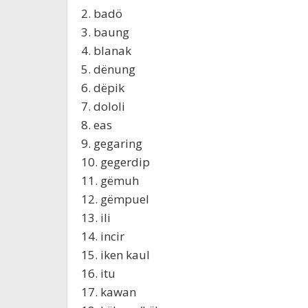
2. badö
3. baung
4. blanak
5. dënung
6. dëpik
7. dololi
8. eas
9. gegaring
10. gegerdip
11. gëmuh
12. gëmpuel
13. ili
14. incir
15. iken kaul
16. itu
17. kawan