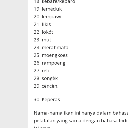
18. këbare/këbaro
19. lëmëduk
20. lëmpawi
21. likis
22. lökót
23. mut
24. mèrahmata
25. moengkoes
26. rampoeng
27. rèlo
28. songèk
29. cëncèn.
30. Këperas
Nama-nama ikan ini hanya dalam bahas
pelafalan yang sama dengan bahasa Indon