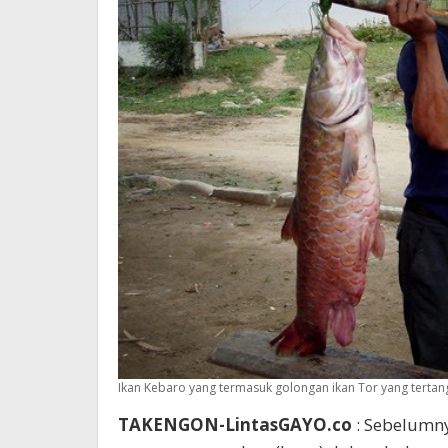
Ikan Kebaro yang termasuk golongan ikan Tor yang terta
TAKENGON-LintasGAYO.co
: Sebelumn