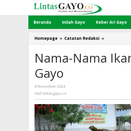
Lewati
ke
konten
Beranda
Inilah Gayo
Keber Ari Gayo
Homepage
»
Catatan Redaksi
»
Nama-
Nama
Ikan
Nama-Nama Ikan
(Iken)
Dalam
Gayo
Bahasa
Gayo
8 November 2024
oleh
lintasgayo.co
oleh
lintasgayo.co