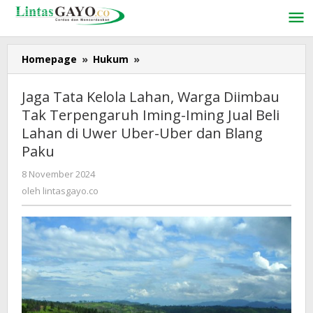
Lewati
ke
konten
Homepage
»
Hukum
»
Jaga
Tata
Kelola
Jaga Tata Kelola Lahan, Warga Diimbau
Lahan,
Tak Terpengaruh Iming-Iming Jual Beli
Warga
Lahan di Uwer Uber-Uber dan Blang
Diimbau
Tak
Paku
Terpengaruh
8 November 2024
oleh
Iming-
lintasgayo.co
oleh
lintasgayo.co
Iming
Jual
Beli
Lahan
di
Uwer
Uber-
Uber
dan