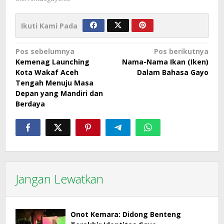
Ikuti Kami Pada
Navigasi
Pos sebelumnya
Pos berikutnya
Kemenag Launching
Nama-Nama Ikan (Iken)
pos
Kota Wakaf Aceh
Dalam Bahasa Gayo
Tengah Menuju Masa
Depan yang Mandiri dan
Berdaya
Jangan Lewatkan
Onot Kemara: Didong Benteng