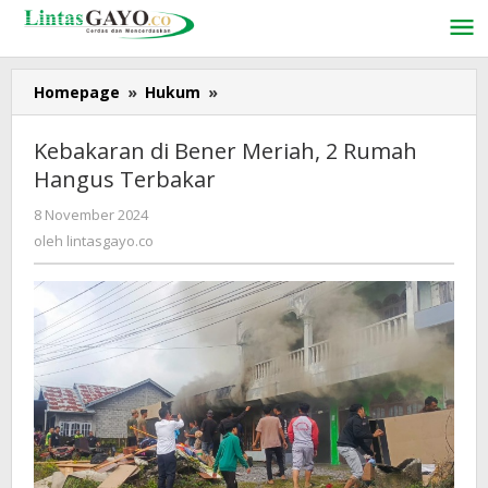
Lewati
ke
konten
Homepage
»
Hukum
»
Kebakaran
di
Bener
Kebakaran di Bener Meriah, 2 Rumah
Meriah,
Hangus Terbakar
2
Rumah
8 November 2024
oleh
Hangus
lintasgayo.co
oleh
lintasgayo.co
Terbakar