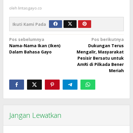
oleh
lintasgayo.co
Ikuti Kami Pada
Navigasi
Pos sebelumnya
Pos berikutnya
Nama-Nama Ikan (Iken)
Dukungan Terus
pos
Dalam Bahasa Gayo
Mengalir, Masyarakat
Pesisir Bersatu untuk
AmRi di Pilkada Bener
Meriah
Jangan Lewatkan