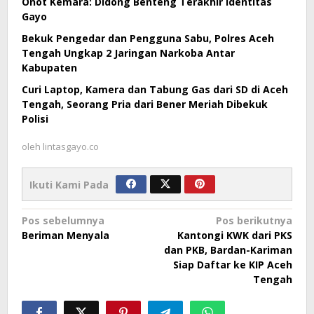
Onot Kemara: Didong Benteng Terakhir Identitas
Gayo
Bekuk Pengedar dan Pengguna Sabu, Polres Aceh
Tengah Ungkap 2 Jaringan Narkoba Antar
Kabupaten
Curi Laptop, Kamera dan Tabung Gas dari SD di Aceh
Tengah, Seorang Pria dari Bener Meriah Dibekuk
Polisi
oleh
lintasgayo.co
Ikuti Kami Pada
Navigasi
Pos sebelumnya
Pos berikutnya
Beriman Menyala
Kantongi KWK dari PKS
pos
dan PKB, Bardan-Kariman
Siap Daftar ke KIP Aceh
Tengah