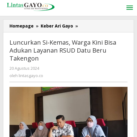
Lewati
ke
konten
Homepage
»
Keber Ari Gayo
»
Luncurkan
Si-
Kemas,
Luncurkan Si-Kemas, Warga Kini Bisa
Warga
Adukan Layanan RSUD Datu Beru
Kini
Takengon
Bisa
Adukan
20 Agustus 2024
oleh
Layanan
lintasgayo.co
oleh
lintasgayo.co
RSUD
Datu
Beru
Takengon