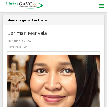
Lewati
ke
konten
Homepage
»
Sastra
»
Beriman
Menyala
Beriman Menyala
20 Agustus 2024
oleh
lintasgayo.co
oleh
lintasgayo.co