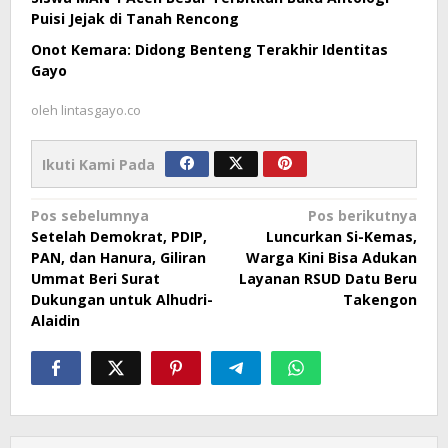
Puisi Jejak di Tanah Rencong
Onot Kemara: Didong Benteng Terakhir Identitas
Gayo
oleh
lintasgayo.co
Ikuti Kami Pada
Navigasi
Pos sebelumnya
Pos berikutnya
Setelah Demokrat, PDIP,
Luncurkan Si-Kemas,
pos
PAN, dan Hanura, Giliran
Warga Kini Bisa Adukan
Ummat Beri Surat
Layanan RSUD Datu Beru
Dukungan untuk Alhudri-
Takengon
Alaidin