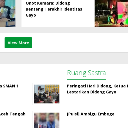
Onot Kemara: Didong
Benteng Terakhir Identitas
Gayo
View More
Ruang Sastra
la SMAN 1
Peringati Hari Didong, Ketu
Lestarikan Didong Gayo
 Aceh Tengah
[Puisi] Ambigu Embege