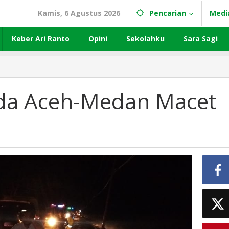
Kamis, 6 Agustus 2026
Pencarian
Medi
Keber Ari Ranto
Opini
Sekolahku
Sara Sagi
anda Aceh-Medan Macet