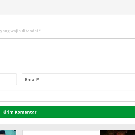
 yang wajib ditandai
*