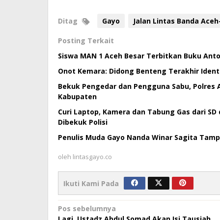
Ditag
Gayo
Jalan Lintas Banda Aceh
Posting Terkait
Siswa MAN 1 Aceh Besar Terbitkan Buku Antol
Onot Kemara: Didong Benteng Terakhir Ident
Bekuk Pengedar dan Pengguna Sabu, Polres 
Kabupaten
Curi Laptop, Kamera dan Tabung Gas dari SD 
Dibekuk Polisi
Penulis Muda Gayo Nanda Winar Sagita Tampil 
oleh
lintasgayo.co
Ikuti Kami Pada
Navigasi
Pos sebelumnya
Lagi, Ustadz Abdul Somad Akan Isi Tausiah