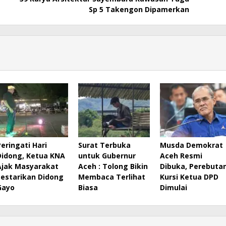
Sp 5 Takengon Dipamerkan
Peringati Hari
Surat Terbuka
Musda Demokrat
Didong, Ketua KNA
untuk Gubernur
Aceh Resmi
Ajak Masyarakat
Aceh : Tolong Bikin
Dibuka, Perebuta
Lestarikan Didong
Membaca Terlihat
Kursi Ketua DPD
Gayo
Biasa
Dimulai