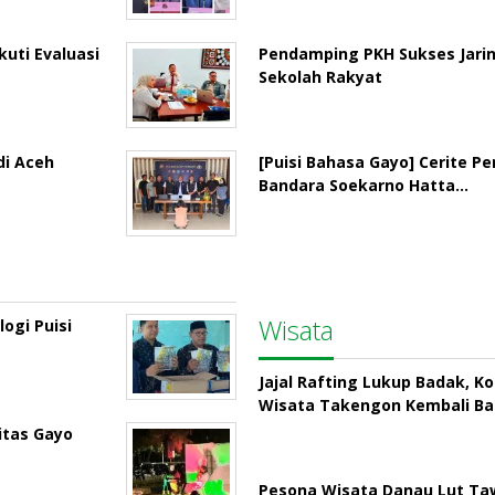
uti Evaluasi
Pendamping PKH Sukses Jari
Sekolah Rakyat
di Aceh
[Puisi Bahasa Gayo] Cerite P
Bandara Soekarno Hatta…
Wisata
ogi Puisi
Jajal Rafting Lukup Badak, K
Wisata Takengon Kembali B
itas Gayo
Pesona Wisata Danau Lut Taw