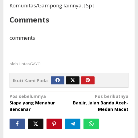
Komunitas/Gampong lainnya. [Sp]
Comments
comments
oleh
LintasGAYO
Ikuti Kami Pada
Navigasi
Pos sebelumnya
Pos berikutnya
Siapa yang Menabur
Banjir, Jalan Banda Aceh-
pos
Bencana?
Medan Macet