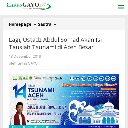
Lewati
ke
konten
Homepage
»
Sastra
»
Lagi,
Ustadz
Abdul
Lagi, Ustadz Abdul Somad Akan Isi
Somad
Tausiah Tsunami di Aceh Besar
Akan
Isi
13 Desember 2018
oleh
Tausiah
LintasGAYO
oleh
LintasGAYO
Tsunami
di
Aceh
Besar