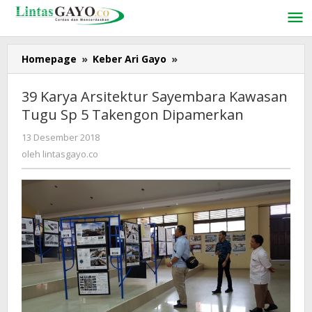
Lewati
ke
konten
Homepage
»
Keber Ari Gayo
»
39
Karya
Arsitektur
39 Karya Arsitektur Sayembara Kawasan
Sayembara
Tugu Sp 5 Takengon Dipamerkan
Kawasan
Tugu
13 Desember 2018
oleh
Sp
lintasgayo.co
oleh
lintasgayo.co
5
Takengon
Dipamerkan