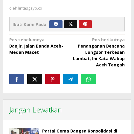
oleh
lintasgayo.co
Ikuti Kami Pada
Navigasi
Pos sebelumnya
Pos berikutnya
Banjir, Jalan Banda Aceh-
Penanganan Bencana
pos
Medan Macet
Longsor Terkesan
Lambat, Ini Kata Wabup
Aceh Tengah
Jangan Lewatkan
Partai Gema Bangsa Konsolidasi di