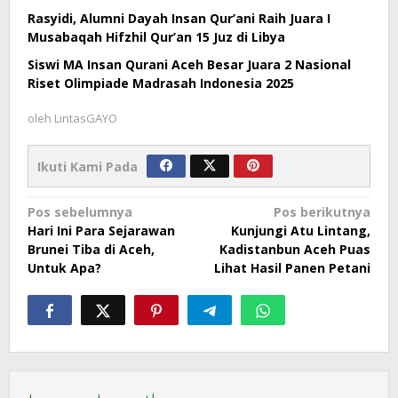
Rasyidi, Alumni Dayah Insan Qur’ani Raih Juara I
Musabaqah Hifzhil Qur’an 15 Juz di Libya
Siswi MA Insan Qurani Aceh Besar Juara 2 Nasional
Riset Olimpiade Madrasah Indonesia 2025
oleh
LintasGAYO
Ikuti Kami Pada
Navigasi
Pos sebelumnya
Pos berikutnya
Hari Ini Para Sejarawan
Kunjungi Atu Lintang,
pos
Brunei Tiba di Aceh,
Kadistanbun Aceh Puas
Untuk Apa?
Lihat Hasil Panen Petani