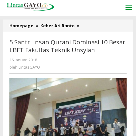
Lewati
ke
konten
Homepage
»
Keber Ari Ranto
»
5
Santri
Insan
5 Santri Insan Qurani Dominasi 10 Besar
Qurani
LBFT Fakultas Teknik Unsyiah
Dominasi
10
16 Januari 2018
oleh
Besar
LintasGAYO
oleh
LintasGAYO
LBFT
Fakultas
Teknik
Unsyiah