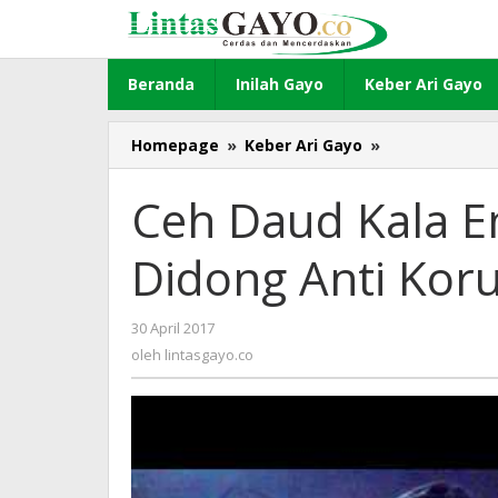
Lewati
ke
konten
Beranda
Inilah Gayo
Keber Ari Gayo
Homepage
»
Keber Ari Gayo
»
Ceh
Daud
Kala
Ceh Daud Kala E
Empan
Siapkan
Didong Anti Koru
Syair
Didong
Anti
30 April 2017
oleh
Korupsi
lintasgayo.co
oleh
lintasgayo.co