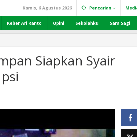
Kamis, 6 Agustus 2026
Pencarian
Medi
Keber Ari Ranto
Opini
Sekolahku
Sara Sagi
mpan Siapkan Syair
psi