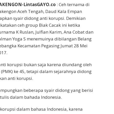
AKENGON-LintasGAYO.co
: Ceh ternama di
akengon Aceh Tengah, Daud Kala Empan
iapkan syair didong anti korupsi. Demikian
ikatakan ceh group Biak Cacak ini ketika
urnama K Ruslan, Julfian Karim, Ana Cobat dan
alman Yoga S menemuinya dibilangan Belang
ebangka Kecamatan Pegasing Jumat 28 Mei
017.
nti korupsi bukan saja karena diundang oleh
 (PMK) ke 45, tetapi dalam sejarahnya didong
n anti korupsi.
pungkan beberapa syair didong yang berisi
itulis dalam bahada Indonesia.
 korupsi dalam bahasa Indonesia, karena