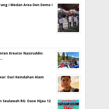
erang i Medan Area Den Demo i
onten Kreator Nasiruddin:
a…
ar: Dari Keindahan Alam
m Seulawah RG: Oase Hijau 12