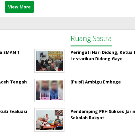
View More
Ruang Sastra
la SMAN 1
Peringati Hari Didong, Ketu
Lestarikan Didong Gayo
 Aceh Tengah
[Puisi] Ambigu Embege
uti Evaluasi
Pendamping PKH Sukses Jari
Sekolah Rakyat