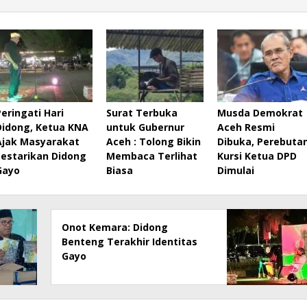
Peringati Hari
Surat Terbuka
Musda Demokrat
Didong, Ketua KNA
untuk Gubernur
Aceh Resmi
Ajak Masyarakat
Aceh : Tolong Bikin
Dibuka, Perebuta
Lestarikan Didong
Membaca Terlihat
Kursi Ketua DPD
Gayo
Biasa
Dimulai
Onot Kemara: Didong
Benteng Terakhir Identitas
Gayo