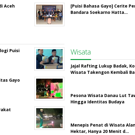
di Aceh
[Puisi Bahasa Gayo] Cerite P
Bandara Soekarno Hatta…
Wisata
ogi Puisi
Jajal Rafting Lukup Badak, K
Wisata Takengon Kembali B
itas Gayo
Pesona Wisata Danau Lut Taw
Hingga Identitas Budaya
rakat
Menepis Penat di Wisata Ala
Hektar, Hanya 20 Menit d…