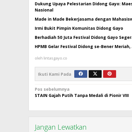
Dukung Upaya Pelestarian Didong Gayo: Mae
Nasional
Made in Made Bekerjasama dengan Mahasiswa
Irmi Bukit Pimpin Komunitas Didong Gayo
Berhadiah 50 Juta Festival Didong Gayo Seger
HPMB Gelar Festival Didong se-Bener Meriah, 
oleh
lintasgayo.co
Ikuti Kami Pada
Navigasi
Pos sebelumnya
STAIN Gajah Putih Tanpa Medali di Pionir VIII
pos
Jangan Lewatkan