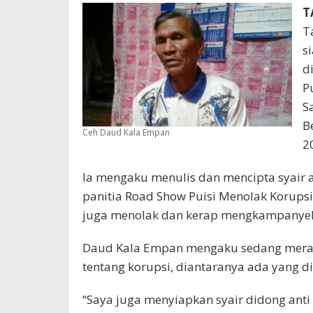
T
T
s
d
P
S
B
Ceh Daud Kala Empan
2
Ia mengaku menulis dan mencipta syair a
panitia Road Show Puisi Menolak Korupsi
juga menolak dan kerap mengkampanyeka
Daud Kala Empan mengaku sedang meram
tentang korupsi, diantaranya ada yang d
“Saya juga menyiapkan syair didong anti