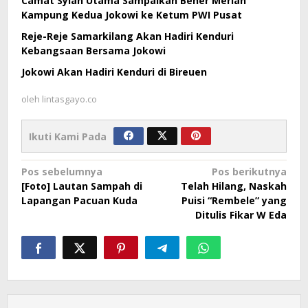
Camat Syiah Utama Sampaikan Bener Meriah
Kampung Kedua Jokowi ke Ketum PWI Pusat
Reje-Reje Samarkilang Akan Hadiri Kenduri
Kebangsaan Bersama Jokowi
Jokowi Akan Hadiri Kenduri di Bireuen
oleh
lintasgayo.co
Ikuti Kami Pada
Navigasi
Pos sebelumnya
Pos berikutnya
[Foto] Lautan Sampah di
Telah Hilang, Naskah
pos
Lapangan Pacuan Kuda
Puisi “Rembele” yang
Ditulis Fikar W Eda