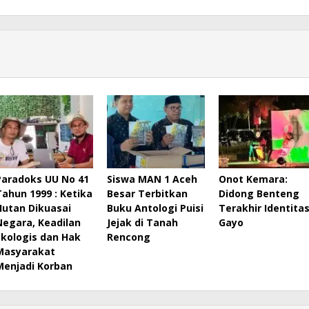
Paradoks UU No 41
Siswa MAN 1 Aceh
Onot Kemara:
Tahun 1999 : Ketika
Besar Terbitkan
Didong Benteng
Hutan Dikuasai
Buku Antologi Puisi
Terakhir Identita
Negara, Keadilan
Jejak di Tanah
Gayo
Ekologis dan Hak
Rencong
Masyarakat
Menjadi Korban