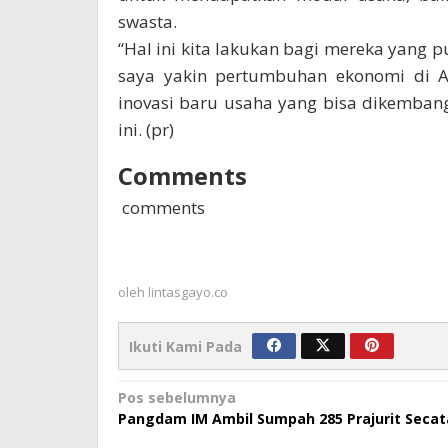
swasta.
“Hal ini kita lakukan bagi mereka yang 
saya yakin pertumbuhan ekonomi di A
inovasi baru usaha yang bisa dikembang
ini. (pr)
Comments
comments
oleh
lintasgayo.co
Ikuti Kami Pada
Navigasi
Pos sebelumnya
Pangdam IM Ambil Sumpah 285 Prajurit Secat
pos