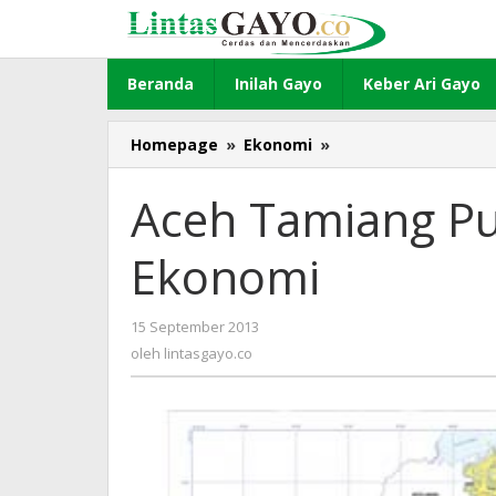
Lewati
ke
konten
Beranda
Inilah Gayo
Keber Ari Gayo
Homepage
»
Ekonomi
»
Aceh
Tamiang
Punya
Aceh Tamiang Pu
Potensi
Kemajuan
Ekonomi
Ekonomi
15 September 2013
oleh
lintasgayo.co
oleh
lintasgayo.co