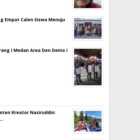
ng Empat Calon Siswa Menuju
erang i Medan Area Den Demo i
onten Kreator Nasiruddin:
a…