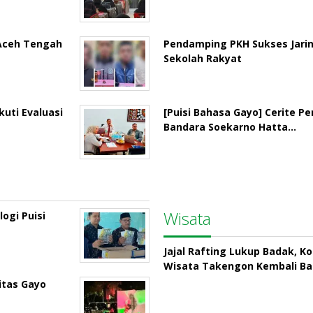
 Aceh Tengah
Pendamping PKH Sukses Jari
Sekolah Rakyat
uti Evaluasi
[Puisi Bahasa Gayo] Cerite P
Bandara Soekarno Hatta…
Wisata
ogi Puisi
Jajal Rafting Lukup Badak, K
Wisata Takengon Kembali B
itas Gayo