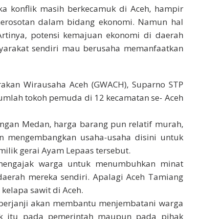
ka konflik masih berkecamuk di Aceh, hampir
erosotan dalam bidang ekonomi. Namun hal
Artinya, potensi kemajuan ekonomi di daerah
masyarakat sendiri mau berusaha memanfaatkan
rakan Wirausaha Aceh (GWACH), Suparno STP
umlah tokoh pemuda di 12 kecamatan se- Aceh
engan Medan, harga barang pun relatif murah,
n mengembangkan usaha-usaha disini untuk
ilik gerai Ayam Lepaas tersebut.
 mengajak warga untuk menumbuhkan minat
erah mereka sendiri. Apalagi Aceh Tamiang
kelapa sawit di Aceh.
berjanji akan membantu menjembatani warga
k itu pada pemerintah maupun pada pihak