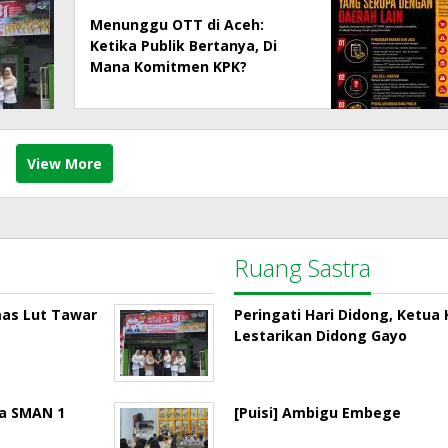
Menunggu OTT di Aceh:
Ketika Publik Bertanya, Di
Mana Komitmen KPK?
View More
Ruang Sastra
mas Lut Tawar
Peringati Hari Didong, Ketu
Lestarikan Didong Gayo
la SMAN 1
[Puisi] Ambigu Embege