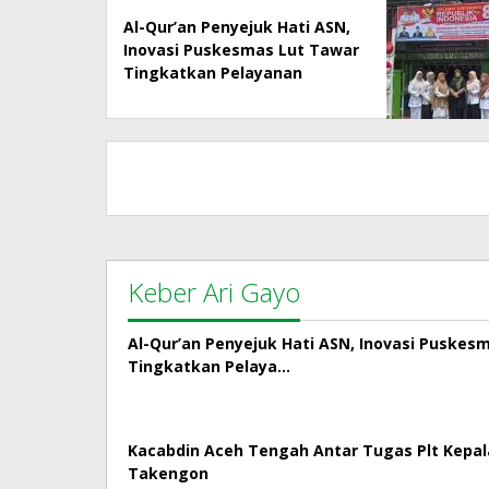
Al-Qur’an Penyejuk Hati ASN,
Inovasi Puskesmas Lut Tawar
Tingkatkan Pelayanan
Kepada Masyarakat
Keber Ari Gayo
Al-Qur’an Penyejuk Hati ASN, Inovasi Puskes
Tingkatkan Pelaya…
Kacabdin Aceh Tengah Antar Tugas Plt Kepa
Takengon