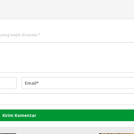
 yang wajib ditandai
*