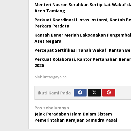
Menteri Nusron Serahkan Sertipikat Wakaf da
Aceh Tamiang
Perkuat Koordinasi Lintas Instansi, Kantah 
Perkara Perdata
Kantah Bener Meriah Laksanakan Pengembali
Aset Negara
Percepat Sertifikasi Tanah Wakaf, Kantah B
Perkuat Kolaborasi, Kantor Pertanahan Bene
2026
oleh
lintasgayo.co
Ikuti Kami Pada
Navigasi
Pos sebelumnya
Jejak Peradaban Islam Dalam Sistem
pos
Pemerintahan Kerajaan Samudra Pasai