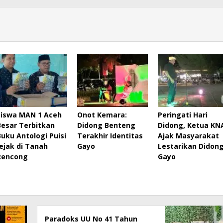
Siswa MAN 1 Aceh
Onot Kemara:
Peringati Hari
Besar Terbitkan
Didong Benteng
Didong, Ketua KN
Buku Antologi Puisi
Terakhir Identitas
Ajak Masyarakat
Jejak di Tanah
Gayo
Lestarikan Didon
Rencong
Gayo
Paradoks UU No 41 Tahun