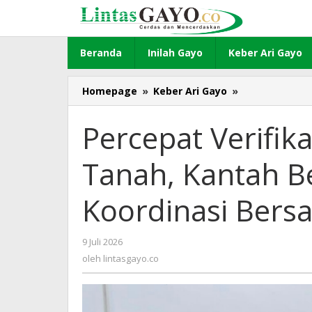
Lewati
ke
konten
Beranda
Inilah Gayo
Keber Ari Gayo
Homepage
»
Keber Ari Gayo
»
Percepat
Verifikasi
dan
Percepat Verifik
Validasi
Buku
Tanah, Kantah Be
Tanah,
Kantah
Bener
Koordinasi Bers
Meriah
Ikuti
Rapat
9 Juli 2026
oleh
Koordinasi
lintasgayo.co
oleh
lintasgayo.co
Bersama
Kanwil
BPN
Aceh