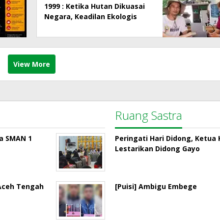
1999 : Ketika Hutan Dikuasai
Negara, Keadilan Ekologis
dan Hak Masyarakat Menjadi
Korban
View More
Ruang Sastra
la SMAN 1
Peringati Hari Didong, Ketu
Lestarikan Didong Gayo
 Aceh Tengah
[Puisi] Ambigu Embege