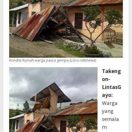
Kondisi Rumah warga pasca gempa.(LGco-istimewa)
Takeng
on-
LintasG
ayo:
Warga
yang
semala
m