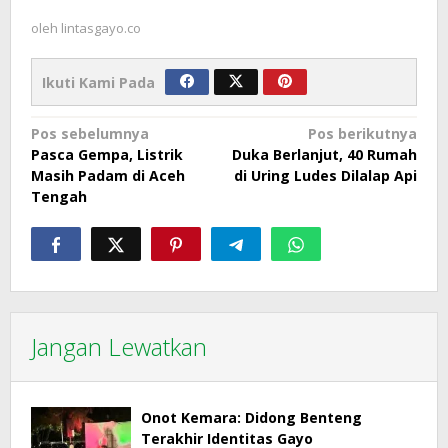
oleh
lintasgayo.co
Ikuti Kami Pada
Navigasi
Pos sebelumnya
Pos berikutnya
Pasca Gempa, Listrik
Duka Berlanjut, 40 Rumah
pos
Masih Padam di Aceh
di Uring Ludes Dilalap Api
Tengah
Jangan Lewatkan
Onot Kemara: Didong Benteng
Terakhir Identitas Gayo