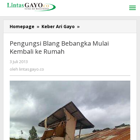
Lewati
ke
konten
Homepage
»
Keber Ari Gayo
»
Pengungsi
Blang
Bebangka
Pengungsi Blang Bebangka Mulai
Mulai
Kembali ke Rumah
Kembali
ke
3 Juli 2013
oleh
Rumah
lintasgayo.co
oleh
lintasgayo.co