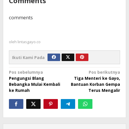
Comments
comments
oleh
lintasgayo.co
Ikuti Kami Pada
Navigasi
Pos sebelumnya
Pos berikutnya
Pengungsi Blang
Tiga Menteri ke Gayo,
pos
Bebangka Mulai Kembali
Bantuan Korban Gempa
ke Rumah
Terus Mengalir