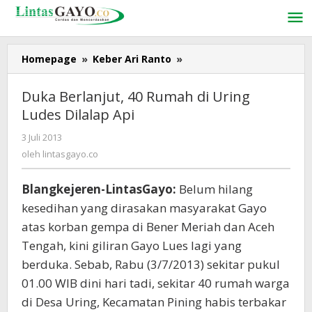
Lewati
ke
konten
Homepage
»
Keber Ari Ranto
»
Duka
Berlanjut,
40
Duka Berlanjut, 40 Rumah di Uring
Rumah
Ludes Dilalap Api
di
Uring
3 Juli 2013
oleh
Ludes
lintasgayo.co
oleh
lintasgayo.co
Dilalap
Api
Blangkejeren-LintasGayo:
Belum hilang
kesedihan yang dirasakan masyarakat Gayo
atas korban gempa di Bener Meriah dan Aceh
Tengah, kini giliran Gayo Lues lagi yang
berduka. Sebab, Rabu (3/7/2013) sekitar pukul
01.00 WIB dini hari tadi, sekitar 40 rumah warga
di Desa Uring, Kecamatan Pining habis terbakar