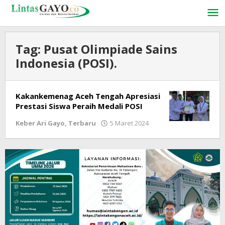
Lewati
ke
konten
Tag:
Pusat Olimpiade Sains
Indonesia (POSI).
Kakankemenag Aceh Tengah Apresiasi
Prestasi Siswa Peraih Medali POSI
Keber Ari Gayo
,
Terbaru
5 Maret 2024
oleh
LintasGAYO