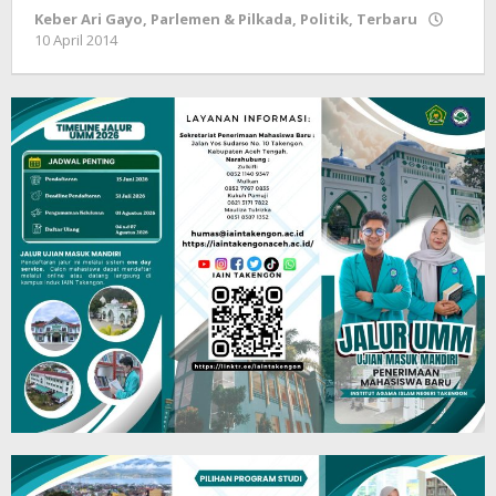
Keber Ari Gayo
,
Parlemen & Pilkada
,
Politik
,
Terbaru
10 April 2014
oleh
lintasgayo.co