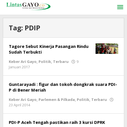
Lewati
ke
konten
Tag:
PDIP
Tagore Sebut Kinerja Pasangan Rindu
Sudah Terbukti
Keber Ari Gayo
,
Politik
,
Terbaru
9
Januari 2017
oleh
lintasgayo.co
Guntarayadi : figur dan tokoh dongkrak suara PDI-
P di Bener Meriah
Keber Ari Gayo
,
Parlemen & Pilkada
,
Politik
,
Terbaru
23 April 2014
oleh
lintasgayo.co
PDI-P Aceh Tengah pastikan raih 3 kursi DPRK