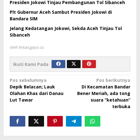
Presiden Jokowi Tinjau Pembangunan Tol Sibanceh
Plt Gubernur Aceh Sambut Presiden Jokowi di
Bandara SIM
Jelang Kedatangan Jokowi, Sekda Aceh Tinjau Tol
Sibanceh
oleh
lintasgayo.co
Ikuti Kami Pada
Navigasi
Pos sebelumnya
Pos berikutnya
Depik Belacan; Lauk
Di Kecamatan Bandar
pos
Olahan Khas dari Danau
Bener Meriah, ada tong
Lut Tawar
suara “ketahuan”
terbuka