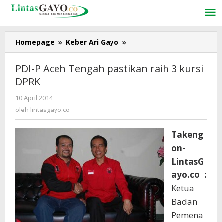
Lewati
ke
konten
Homepage
»
Keber Ari Gayo
»
PDI-
P
Aceh
PDI-P Aceh Tengah pastikan raih 3 kursi
Tengah
DPRK
pastikan
raih
10 April 2014
oleh
3
lintasgayo.co
oleh
lintasgayo.co
kursi
DPRK
Takeng
on-
LintasG
ayo.co :
Ketua
Badan
Pemena