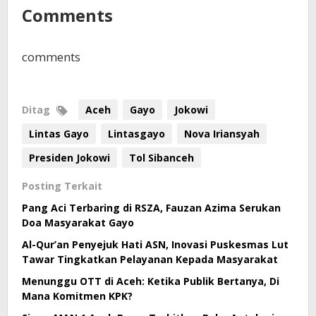
Comments
comments
Ditag
Aceh
Gayo
Jokowi
Lintas Gayo
Lintasgayo
Nova Iriansyah
Presiden Jokowi
Tol Sibanceh
Posting Terkait
Pang Aci Terbaring di RSZA, Fauzan Azima Serukan
Doa Masyarakat Gayo
Al-Qur’an Penyejuk Hati ASN, Inovasi Puskesmas Lut
Tawar Tingkatkan Pelayanan Kepada Masyarakat
Menunggu OTT di Aceh: Ketika Publik Bertanya, Di
Mana Komitmen KPK?