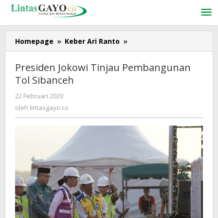
Lewati
ke
konten
Homepage
»
Keber Ari Ranto
»
Presiden
Jokowi
Tinjau
Presiden Jokowi Tinjau Pembangunan
Pembangunan
Tol Sibanceh
Tol
Sibanceh
22 Februari 2020
oleh
lintasgayo.co
oleh
lintasgayo.co