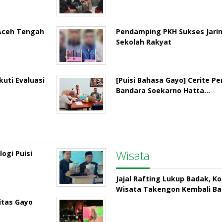
 Aceh Tengah
Pendamping PKH Sukses Jari
Sekolah Rakyat
uti Evaluasi
[Puisi Bahasa Gayo] Cerite P
Bandara Soekarno Hatta…
Wisata
ogi Puisi
Jajal Rafting Lukup Badak, K
Wisata Takengon Kembali B
itas Gayo