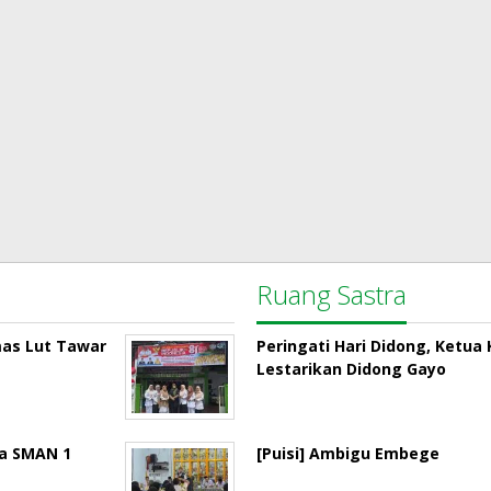
Ruang Sastra
mas Lut Tawar
Peringati Hari Didong, Ketu
Lestarikan Didong Gayo
la SMAN 1
[Puisi] Ambigu Embege