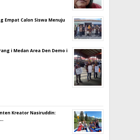
ng Empat Calon Siswa Menuju
erang i Medan Area Den Demo i
onten Kreator Nasiruddin:
a…