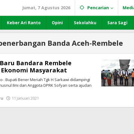
Jumat, 7 Agustus 2026
Pencarian
Medi
Keber Ari Ranto
Opini
Sekolahku
Sara Sagi
 penerbangan Banda Aceh-Rembele
 Baru Bandara Rembele
 Ekonomi Masyarakat
 : Bupati Bener Meriah Tgk H Sarkawi didampingi
husnul Ilmi dan Anggota DPRK Sofyan serta ajudan
ru
11 Januari 2021
oleh
LintasGAYO