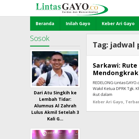
Lewati
ke
konten
Beranda
Inilah Gayo
Keber Ari Gayo
Sosok
Tag:
jadwal
Sarkawi: Rute
Mendongkrak
REDELONG-LintasGAYO.co
Wakil Ketua DPRK Tgk. K
Dari Atu Singkih ke
ikut dalam
Lembah Tidar:
Keber Ari Gayo
,
Terba
Alumnus Al Zahrah
Lulus Akmil Setelah 3
Kali G…