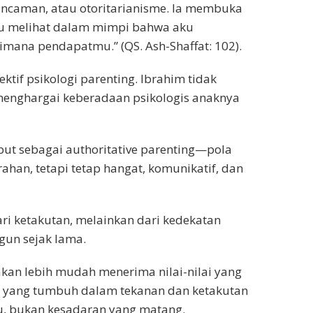
ancaman, atau otoritarianisme. Ia membuka
ku melihat dalam mimpi bahwa aku
ana pendapatmu.” (QS. Ash-Shaffat: 102).
ektif psikologi parenting. Ibrahim tidak
menghargai keberadaan psikologis anaknya
but sebagai authoritative parenting—pola
ahan, tetapi tetap hangat, komunikatif, dan
dari ketakutan, melainkan dari kedekatan
gun sejak lama.
akan lebih mudah menerima nilai-nilai yang
ak yang tumbuh dalam tekanan dan ketakutan
u, bukan kesadaran yang matang.