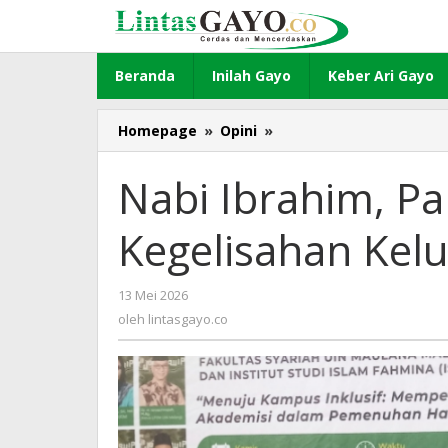
Lewati
ke
konten
Beranda
Inilah Gayo
Keber Ari Gayo
Homepage
»
Opini
»
Nabi
Ibrahim,
Parenting,
Nabi Ibrahim, Pa
dan
Kegelisahan
Kegelisahan Kel
Keluarga
Modern
13 Mei 2026
oleh
lintasgayo.co
oleh
lintasgayo.co