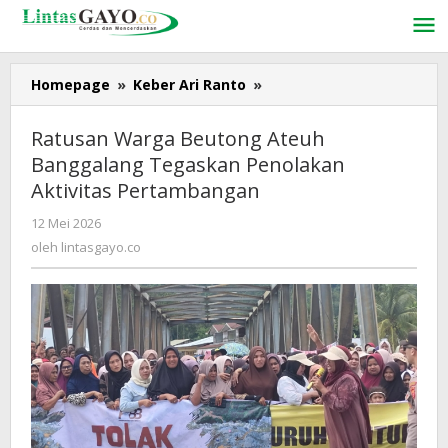
Lewati
ke
konten
Homepage
»
Keber Ari Ranto
»
Ratusan
Warga
Beutong
Ratusan Warga Beutong Ateuh
Ateuh
Banggalang Tegaskan Penolakan
Banggalang
Aktivitas Pertambangan
Tegaskan
Penolakan
12 Mei 2026
oleh
Aktivitas
lintasgayo.co
oleh
lintasgayo.co
Pertambangan