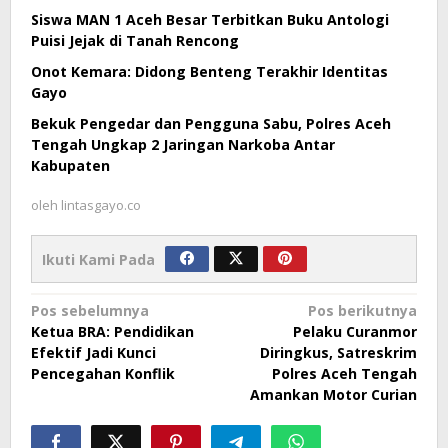
Siswa MAN 1 Aceh Besar Terbitkan Buku Antologi
Puisi Jejak di Tanah Rencong
Onot Kemara: Didong Benteng Terakhir Identitas
Gayo
Bekuk Pengedar dan Pengguna Sabu, Polres Aceh
Tengah Ungkap 2 Jaringan Narkoba Antar
Kabupaten
oleh
lintasgayo.co
Ikuti Kami Pada
Navigasi
Pos sebelumnya
Pos berikutnya
Ketua BRA: Pendidikan
Pelaku Curanmor
pos
Efektif Jadi Kunci
Diringkus, Satreskrim
Pencegahan Konflik
Polres Aceh Tengah
Amankan Motor Curian