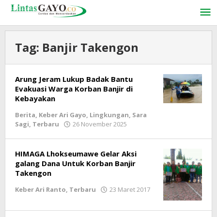
Lewati
ke
konten
Tag:
Banjir Takengon
Arung Jeram Lukup Badak Bantu
Evakuasi Warga Korban Banjir di
Kebayakan
Berita
,
Keber Ari Gayo
,
Lingkungan
,
Sara
Sagi
,
Terbaru
26 November 2025
oleh
lintasgayo.co
HIMAGA Lhokseumawe Gelar Aksi
galang Dana Untuk Korban Banjir
Takengon
Keber Ari Ranto
,
Terbaru
23 Maret 2017
oleh
lintasgayo.co