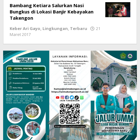
Bambang Ketiara Salurkan Nasi
Bungkus di Lokasi Banjir Kebayakan
Takengon
Keber Ari Gayo
,
Lingkungan
,
Terbaru
21
Maret 2017
oleh
lintasgayo.co