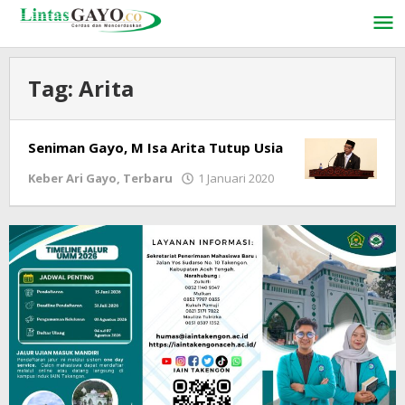
Lewati
ke
konten
Tag:
Arita
Seniman Gayo, M Isa Arita Tutup Usia
Keber Ari Gayo
,
Terbaru
1 Januari 2020
oleh
LintasGAYO