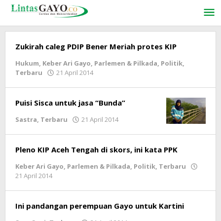
Lewati
ke
konten
Zukirah caleg PDIP Bener Meriah protes KIP
Hukum
,
Keber Ari Gayo
,
Parlemen & Pilkada
,
Politik
,
Terbaru
21 April 2014
oleh
lintasgayo.co
Puisi Sisca untuk jasa “Bunda”
Sastra
,
Terbaru
21 April 2014
oleh
lintasgayo.co
Pleno KIP Aceh Tengah di skors, ini kata PPK
Keber Ari Gayo
,
Parlemen & Pilkada
,
Politik
,
Terbaru
21 April 2014
oleh
lintasgayo.co
Ini pandangan perempuan Gayo untuk Kartini