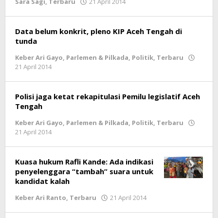
Sara Sagi
,
Terbaru
21 April 2014
oleh
lintasgayo.co
Data belum konkrit, pleno KIP Aceh Tengah di
tunda
Keber Ari Gayo
,
Parlemen & Pilkada
,
Politik
,
Terbaru
21 April 2014
oleh
lintasgayo.co
Polisi jaga ketat rekapitulasi Pemilu legislatif Aceh
Tengah
Keber Ari Gayo
,
Parlemen & Pilkada
,
Politik
,
Terbaru
21 April 2014
oleh
lintasgayo.co
Kuasa hukum Rafli Kande: Ada indikasi
penyelenggara “tambah” suara untuk
kandidat kalah
Keber Ari Ranto
,
Terbaru
21 April 2014
oleh
lintasgayo.co