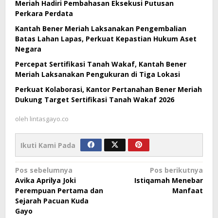
Meriah Hadiri Pembahasan Eksekusi Putusan
Perkara Perdata
Kantah Bener Meriah Laksanakan Pengembalian
Batas Lahan Lapas, Perkuat Kepastian Hukum Aset
Negara
Percepat Sertifikasi Tanah Wakaf, Kantah Bener
Meriah Laksanakan Pengukuran di Tiga Lokasi
Perkuat Kolaborasi, Kantor Pertanahan Bener Meriah
Dukung Target Sertifikasi Tanah Wakaf 2026
oleh
lintasgayo.co
Ikuti Kami Pada
Navigasi
Pos sebelumnya
Pos berikutnya
Avika Aprilya Joki
Istiqamah Menebar
pos
Perempuan Pertama dan
Manfaat
Sejarah Pacuan Kuda
Gayo