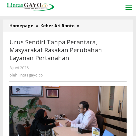
Lewati
ke
konten
Homepage
»
Keber Ari Ranto
»
Urus
Sendiri
Tanpa
Urus Sendiri Tanpa Perantara,
Perantara,
Masyarakat Rasakan Perubahan
Masyarakat
Layanan Pertanahan
Rasakan
Perubahan
8 Juni 2026
oleh
Layanan
lintasgayo.co
oleh
lintasgayo.co
Pertanahan