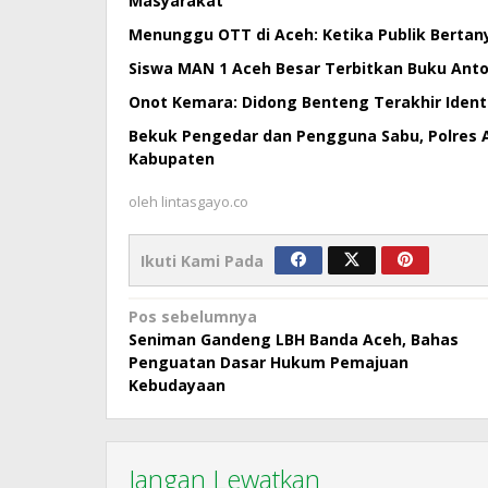
Masyarakat
Menunggu OTT di Aceh: Ketika Publik Bertan
Siswa MAN 1 Aceh Besar Terbitkan Buku Antol
Onot Kemara: Didong Benteng Terakhir Ident
Bekuk Pengedar dan Pengguna Sabu, Polres 
Kabupaten
oleh
lintasgayo.co
Ikuti Kami Pada
Navigasi
Pos sebelumnya
Seniman Gandeng LBH Banda Aceh, Bahas
pos
Penguatan Dasar Hukum Pemajuan
Kebudayaan
Jangan Lewatkan