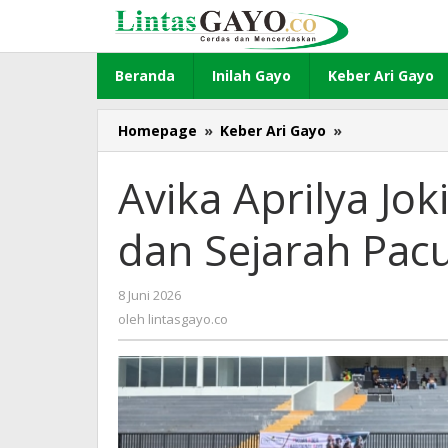
Lewati
ke
konten
Beranda
Inilah Gayo
Keber Ari Gayo
Homepage
»
Keber Ari Gayo
»
Avika
Aprilya
Joki
Avika Aprilya J
Perempuan
Pertama
dan Sejarah Pac
dan
Sejarah
Pacuan
8 Juni 2026
oleh
Kuda
lintasgayo.co
oleh
lintasgayo.co
Gayo