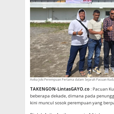
Avika Joki Perempuan Pertama dalam Sejarah Pacuan Kuda
TAKENGON-LintasGAYO.co
: Pacuan Ku
beberapa dekade, dimana pada penunggan
kini muncul sosok perempuan yang berpa