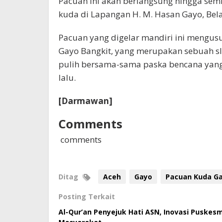
Pacuan ini akan berlangsung hingga semi
kuda di Lapangan H. M. Hasan Gayo, Bel
Pacuan yang digelar mandiri ini mengusu
Gayo Bangkit, yang merupakan sebuah s
pulih bersama-sama paska bencana yan
lalu.
[Darmawan]
Comments
comments
Ditag
Aceh
Gayo
Pacuan Kuda G
Posting Terkait
Al-Qur’an Penyejuk Hati ASN, Inovasi Puske