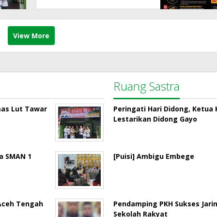
View More
Ruang Sastra
mas Lut Tawar
Peringati Hari Didong, Ketu
Lestarikan Didong Gayo
la SMAN 1
[Puisi] Ambigu Embege
 Aceh Tengah
Pendamping PKH Sukses Jari
Sekolah Rakyat