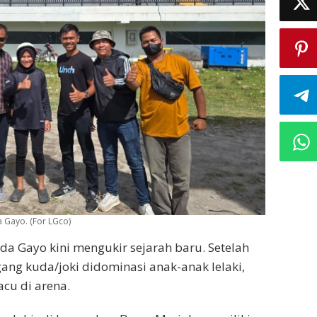
 Gayo. (For LGco)
da Gayo kini mengukir sejarah baru. Setelah
g kuda/joki didominasi anak-anak lelaki,
cu di arena.