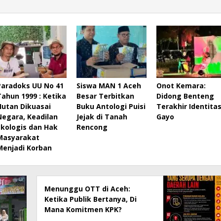
Paradoks UU No 41
Siswa MAN 1 Aceh
Onot Kemara:
Tahun 1999 : Ketika
Besar Terbitkan
Didong Benteng
Hutan Dikuasai
Buku Antologi Puisi
Terakhir Identita
Negara, Keadilan
Jejak di Tanah
Gayo
Ekologis dan Hak
Rencong
Masyarakat
Menjadi Korban
Menunggu OTT di Aceh:
Ketika Publik Bertanya, Di
Mana Komitmen KPK?