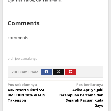
Comments
comments
oleh
joe samalanga
Ikuti Kami Pada
Navigasi
Pos sebelumnya
Pos berikutnya
406 Peserta Ikuti SSE
Avika Aprilya Joki
pos
UMPTKIN 2026 di IAIN
Perempuan Pertama dan
Takengon
Sejarah Pacuan Kuda
Gayo