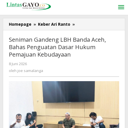
Lewati
ke
konten
Homepage
»
Keber Ari Ranto
»
Seniman
Gandeng
LBH
Seniman Gandeng LBH Banda Aceh,
Banda
Bahas Penguatan Dasar Hukum
Aceh,
Pemajuan Kebudayaan
Bahas
Penguatan
8 Juni 2026
oleh
Dasar
joe
oleh
joe samalanga
Hukum
samalanga
Pemajuan
Kebudayaan