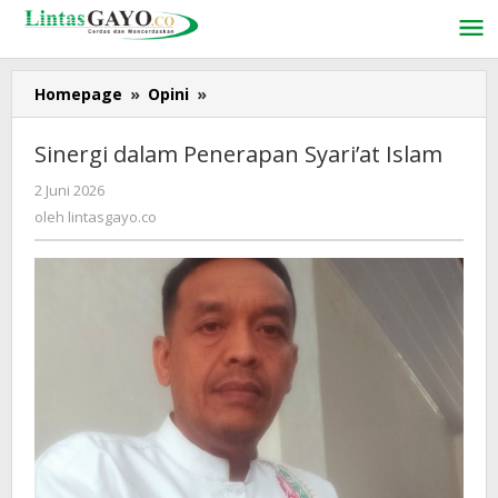
Lewati
ke
konten
Homepage
»
Opini
»
Sinergi
dalam
Penerapan
Sinergi dalam Penerapan Syari’at Islam
Syari'at
Islam
2 Juni 2026
oleh
lintasgayo.co
oleh
lintasgayo.co