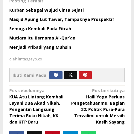
Posting Terkait
Kurban Sebagai Wujud Cinta Sejati
Masjid Apung Lut Tawar, Tampaknya Prospektif
Semoga Kembali Pada Fitrah
Mutiara Itu Bernama Al-Qur’an
Menjadi Pribadi yang Muhsin
oleh
lintasgayo.co
Ikuti Kami Pada
Navigasi
Pos sebelumnya
Pos berikutnya
KUA Atu Lintang Kembali
Haili Yoga Perluas
pos
Layani Dua Akad Nikah,
Pengetahuanmu, Bagian
Pengantin Langsung
22: Politik Pura-Pura
Terima Buku Nikah, KK
Terzalimi untuk Meraih
dan KTP Baru
Kasih Sayang