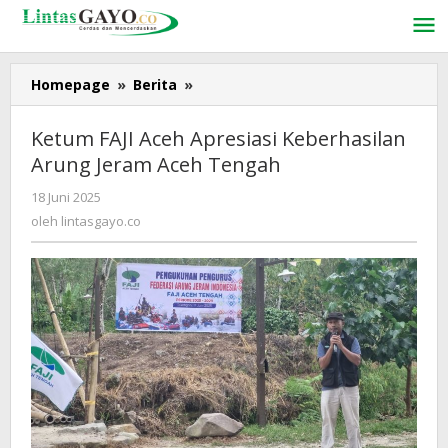
Lewati
ke
konten
Homepage
»
Berita
»
Ketum
FAJI
Aceh
Ketum FAJI Aceh Apresiasi Keberhasilan
Apresiasi
Arung Jeram Aceh Tengah
Keberhasilan
Arung
18 Juni 2025
oleh
Jeram
lintasgayo.co
oleh
lintasgayo.co
Aceh
Tengah