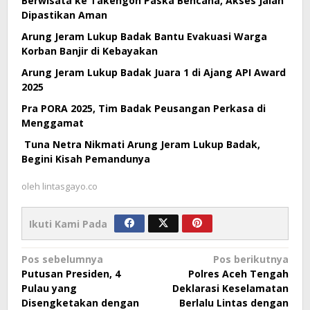
Berwisata ke Takengon Paska Bencana, Akses Jalan
Dipastikan Aman
Arung Jeram Lukup Badak Bantu Evakuasi Warga
Korban Banjir di Kebayakan
Arung Jeram Lukup Badak Juara 1 di Ajang API Award
2025
Pra PORA 2025, Tim Badak Peusangan Perkasa di
Menggamat
Tuna Netra Nikmati Arung Jeram Lukup Badak,
Begini Kisah Pemandunya
oleh
lintasgayo.co
Ikuti Kami Pada
Navigasi
Pos sebelumnya
Pos berikutnya
Putusan Presiden, 4
Polres Aceh Tengah
pos
Pulau yang
Deklarasi Keselamatan
Disengketakan dengan
Berlalu Lintas dengan