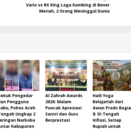
Vario vs RX King Laga Kambing di Bener
Meriah, 2 Orang Meninggal Dunia
Bekuk Pengedar
Al Zahrah Awards
Haili Yoga
dan Pengguna
2026: Malam
Belajarlah dari
Sabu, Polres Aceh
Puncak Apresiasi
Awan Prado Bagi
Tengah Ungkap 2
Santri dan Guru
8: Di Tengah
Jaringan Narkoba
Berprestasi
Inflasi, Setiap
Antar Kabupaten
Rupiah untuk