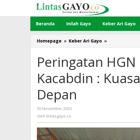
Lewati
ke
konten
Beranda
Inilah Gayo
Keber Ari Gayo
Homepage
»
Keber Ari Gayo
»
Peringatan
HGN
di
Peringatan HGN 
SMAN
1
Kacabdin : Kuasa
Bukit,
Kacabdin
:
Depan
Kuasai
Iptek
Hadapi
30 November 2023
oleh
Masa
lintasgayo.co
oleh
lintasgayo.co
Depan