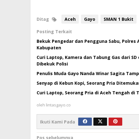
Ditag
Aceh
Gayo
SMAN 1 Bukit
Posting Terkait
Bekuk Pengedar dan Pengguna Sabu, Polres 
Kabupaten
Curi Laptop, Kamera dan Tabung Gas dari SD 
Dibekuk Polisi
Penulis Muda Gayo Nanda Winar Sagita Tampil 
Senyap di Kebun Kopi, Seorang Pria Ditemuk
Curi Laptop, Seorang Pria di Aceh Tengah di 
oleh
lintasgayo.co
Ikuti Kami Pada
Navigasi
Pos sebelumnya