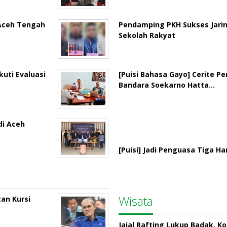
 Aceh Tengah
Pendamping PKH Sukses Jari
Sekolah Rakyat
uti Evaluasi
[Puisi Bahasa Gayo] Cerite P
Bandara Soekarno Hatta…
di Aceh
[Puisi] Jadi Penguasa Tiga Hari
Wisata
an Kursi
Jajal Rafting Lukup Badak, K