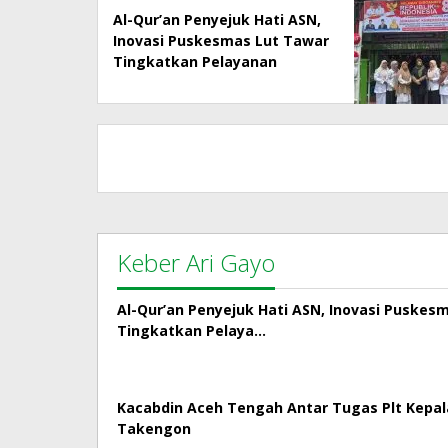
Al-Qur’an Penyejuk Hati ASN,
Inovasi Puskesmas Lut Tawar
Tingkatkan Pelayanan
Kepada Masyarakat
Keber Ari Gayo
Al-Qur’an Penyejuk Hati ASN, Inovasi Puskes
Tingkatkan Pelaya…
Kacabdin Aceh Tengah Antar Tugas Plt Kepa
Takengon