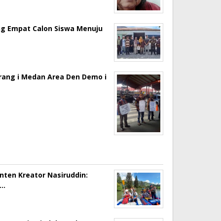
ng Empat Calon Siswa Menuju
erang i Medan Area Den Demo i
onten Kreator Nasiruddin:
a…