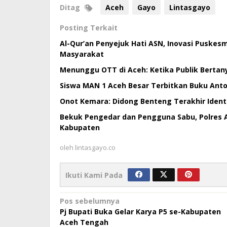
Ditag
Aceh
Gayo
Lintasgayo
Posting Terkait
Al-Qur’an Penyejuk Hati ASN, Inovasi Puske
Masyarakat
Menunggu OTT di Aceh: Ketika Publik Bertan
Siswa MAN 1 Aceh Besar Terbitkan Buku Antol
Onot Kemara: Didong Benteng Terakhir Ident
Bekuk Pengedar dan Pengguna Sabu, Polres 
Kabupaten
oleh
lintasgayo.co
Ikuti Kami Pada
Navigasi
Pos sebelumnya
Pj Bupati Buka Gelar Karya P5 se-Kabupaten
pos
Aceh Tengah