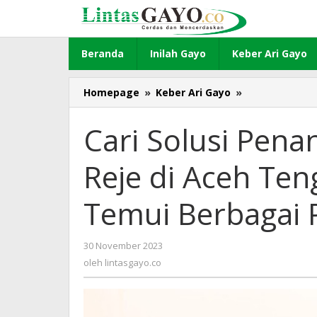
Lewati
ke
konten
Beranda
Inilah Gayo
Keber Ari Gayo
Homepage
»
Keber Ari Gayo
»
Cari
Solusi
Penanganan
Cari Solusi Pena
Gajah
Liar,
Reje di Aceh Te
22
Reje
di
Temui Berbagai 
Aceh
Tengah
dan
30 November 2023
oleh
Bener
lintasgayo.co
oleh
lintasgayo.co
Meriah
Temui
Berbagai
Pihak