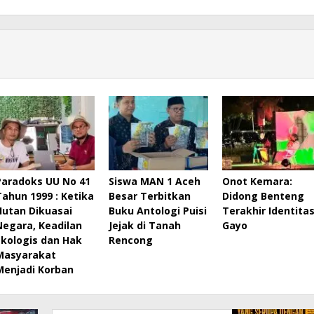
Paradoks UU No 41
Siswa MAN 1 Aceh
Onot Kemara:
Tahun 1999 : Ketika
Besar Terbitkan
Didong Benteng
Hutan Dikuasai
Buku Antologi Puisi
Terakhir Identita
Negara, Keadilan
Jejak di Tanah
Gayo
Ekologis dan Hak
Rencong
Masyarakat
Menjadi Korban