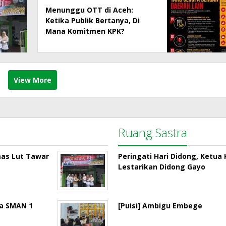
Menunggu OTT di Aceh:
Ketika Publik Bertanya, Di
Mana Komitmen KPK?
View More
Ruang Sastra
mas Lut Tawar
Peringati Hari Didong, Ketu
Lestarikan Didong Gayo
la SMAN 1
[Puisi] Ambigu Embege