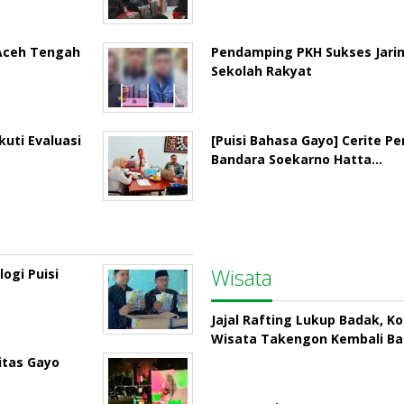
 Aceh Tengah
Pendamping PKH Sukses Jari
Sekolah Rakyat
uti Evaluasi
[Puisi Bahasa Gayo] Cerite P
Bandara Soekarno Hatta…
Wisata
ogi Puisi
Jajal Rafting Lukup Badak, K
Wisata Takengon Kembali B
itas Gayo