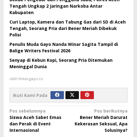
Tengah Ungkap 2 Jaringan Narkoba Antar
Kabupaten
Curi Laptop, Kamera dan Tabung Gas dari SD di Aceh
Tengah, Seorang Pria dari Bener Meriah Dibekuk
Polisi
Penulis Muda Gayo Nanda Winar Sagita Tampil di
Balige Writers Festival 2026
Senyap di Kebun Kopi, Seorang Pria Ditemukan
Meninggal Dunia
oleh
lintasgayo.co
Ikuti Kami Pada
Navigasi
Pos sebelumnya
Pos berikutnya
Siswa Aceh Sabet Emas
Bener Meriah Darurat
pos
dan Perak di Event
Kekerasan Seksual, Apa
Internasional
Solusinya?