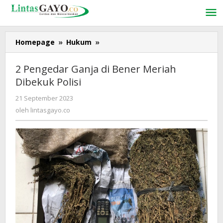
Lewati
ke
konten
Homepage
»
Hukum
»
2
Pengedar
Ganja
2 Pengedar Ganja di Bener Meriah
di
Dibekuk Polisi
Bener
Meriah
21 September 2023
oleh
Dibekuk
lintasgayo.co
oleh
lintasgayo.co
Polisi