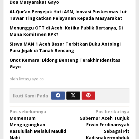
Doa Masyarakat Gayo
Al-Qur’an Penyejuk Hati ASN, Inovasi Puskesmas Lut
Tawar Tingkatkan Pelayanan Kepada Masyarakat
Menunggu OTT di Aceh: Ketika Publik Bertanya, Di
Mana Komitmen KPK?
Siswa MAN 1 Aceh Besar Terbitkan Buku Antologi
Puisi Jejak di Tanah Rencong
Onot Kemara: Didong Benteng Terakhir Identitas
Gayo
oleh
lintasgayo.co
Ikuti Kami Pada
Navigasi
Pos sebelumnya
Pos berikutnya
Momentum
Gubernur Aceh Tunjuk
pos
Mengagungkan
Erwin Ferdinansyah
Rasulullah Melalui Maulid
Sebagai Plt
Nabi
Kadisnakermobduk