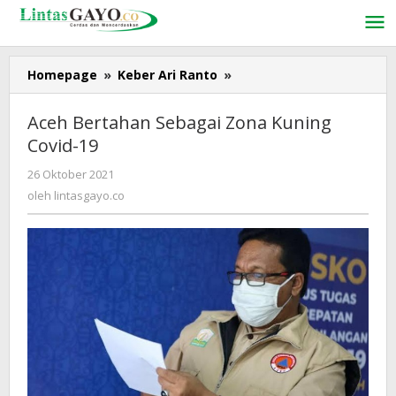
Lewati
ke
konten
Homepage
»
Keber Ari Ranto
»
Aceh
Bertahan
Sebagai
Aceh Bertahan Sebagai Zona Kuning
Zona
Covid-19
Kuning
Covid-
26 Oktober 2021
oleh
19
lintasgayo.co
oleh
lintasgayo.co