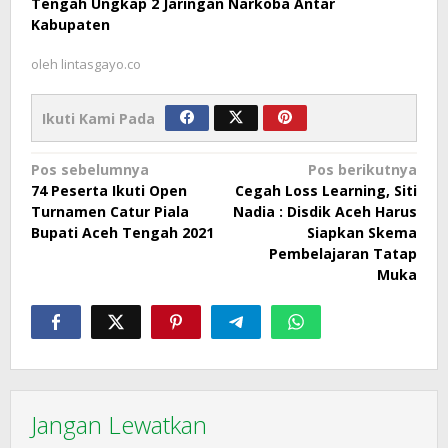
Tengah Ungkap 2 Jaringan Narkoba Antar
Kabupaten
oleh
lintasgayo.co
Ikuti Kami Pada
Navigasi
Pos sebelumnya
Pos berikutnya
74 Peserta Ikuti Open
Cegah Loss Learning, Siti
pos
Turnamen Catur Piala
Nadia : Disdik Aceh Harus
Bupati Aceh Tengah 2021
Siapkan Skema
Pembelajaran Tatap
Muka
Jangan Lewatkan