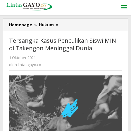
Lewati
ke
konten
Homepage
»
Hukum
»
Tersangka
Kasus
Penculikan
Tersangka Kasus Penculikan Siswi MIN
Siswi
di Takengon Meninggal Dunia
MIN
di
1 Oktober 2021
oleh
Takengon
lintasgayo.co
oleh
lintasgayo.co
Meninggal
Dunia