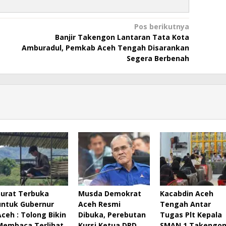
Pos berikutnya
Banjir Takengon Lantaran Tata Kota
Amburadul, Pemkab Aceh Tengah Disarankan
Segera Berbenah
Surat Terbuka
Musda Demokrat
Kacabdin Aceh
untuk Gubernur
Aceh Resmi
Tengah Antar
Aceh : Tolong Bikin
Dibuka, Perebutan
Tugas Plt Kepala
Membaca Terlihat
Kursi Ketua DPD
SMAN 1 Takengo