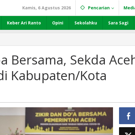
Kamis, 6 Agustus 2026
Pencarian
Medi
Keber Ari Ranto
Opini
Sekolahku
Sara Sagi
Doa Bersama, Sekda Ace
di Kabupaten/Kota
ota