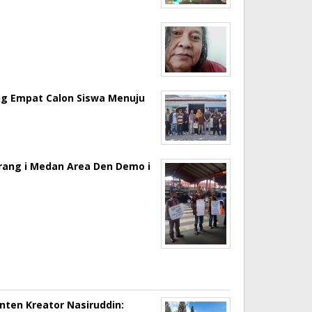
ng Empat Calon Siswa Menuju
erang i Medan Area Den Demo i
onten Kreator Nasiruddin: