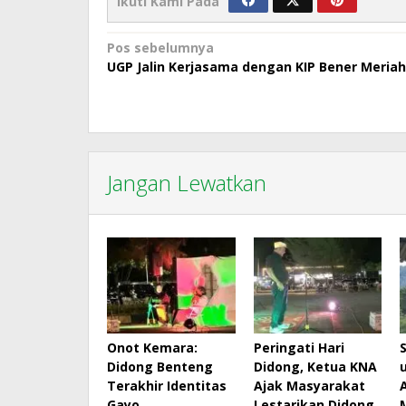
Ikuti Kami Pada
Navigasi
Pos sebelumnya
UGP Jalin Kerjasama dengan KIP Bener Meriah
pos
Jangan Lewatkan
Onot Kemara:
Peringati Hari
Didong Benteng
Didong, Ketua KNA
Terakhir Identitas
Ajak Masyarakat
Gayo
Lestarikan Didong