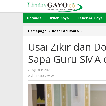
Lewati
ke
konten
Beranda
Inilah Gayo
Keber Ari Gayo
Homepage
»
Keber Ari Ranto
»
Usai
Zikir
dan
Usai Zikir dan 
Doa
Bersama,
Sapa Guru SMA 
Sekda
Aceh
Sapa
26 Agustus 2021
oleh
Guru
lintasgayo.co
oleh
lintasgayo.co
SMA
di
Kabupaten/K