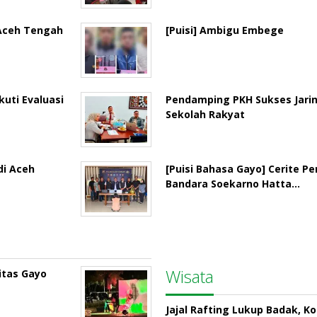
 Aceh Tengah
[Puisi] Ambigu Embege
uti Evaluasi
Pendamping PKH Sukses Jari
Sekolah Rakyat
di Aceh
[Puisi Bahasa Gayo] Cerite P
Bandara Soekarno Hatta…
Wisata
itas Gayo
Jajal Rafting Lukup Badak, K