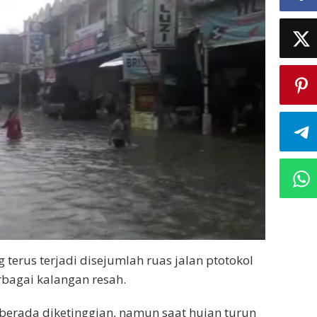
g terus terjadi disejumlah ruas jalan ptotokol
bagai kalangan resah.
berada diketinggian, namun saat hujan turun