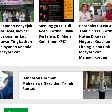
Al-Qur’an Penyejuk
Menunggu OTT di
Paradoks UU No 4
Hati ASN, Inovasi
Aceh: Ketika Publik
Tahun 1999 : Keti
Puskesmas Lut
Bertanya, Di Mana
Hutan Dikuasai
Tawar Tingkatkan
Komitmen KPK?
Negara, Keadilan
Pelayanan Kepada
Ekologis dan Hak
Masyarakat
Masyarakat
Menjadi Korban
Jembatan Harapan
Mahasiswa Gayo dari Tanah
Rantau