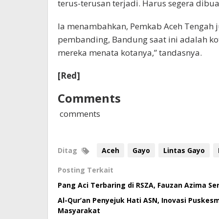
terus-terusan terjadi. Harus segera dibu
Ia menambahkan, Pemkab Aceh Tengah jug
pembanding, Bandung saat ini adalah kot
mereka menata kotanya,” tandasnya.
[Red]
Comments
comments
Ditag
Aceh
Gayo
Lintas Gayo
Posting Terkait
Pang Aci Terbaring di RSZA, Fauzan Azima S
Al-Qur’an Penyejuk Hati ASN, Inovasi Puske
Masyarakat