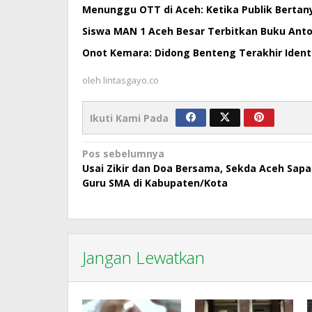
Menunggu OTT di Aceh: Ketika Publik Bertan
Siswa MAN 1 Aceh Besar Terbitkan Buku Antol
Onot Kemara: Didong Benteng Terakhir Ident
oleh
lintasgayo.co
Ikuti Kami Pada
Navigasi
Pos sebelumnya
Usai Zikir dan Doa Bersama, Sekda Aceh Sapa
pos
Guru SMA di Kabupaten/Kota
Jangan Lewatkan