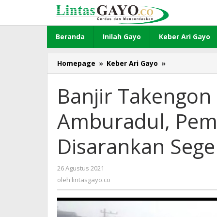
Lewati
ke
konten
Beranda
Inilah Gayo
Keber Ari Gayo
Homepage
»
Keber Ari Gayo
»
Banjir
Takengon
Lantaran
Banjir Takengon 
Tata
Kota
Amburadul, Pem
Amburadul,
Pemkab
Aceh
Disarankan Sege
Tengah
Disarankan
Segera
26 Agustus 2021
oleh
Berbenah
lintasgayo.co
oleh
lintasgayo.co