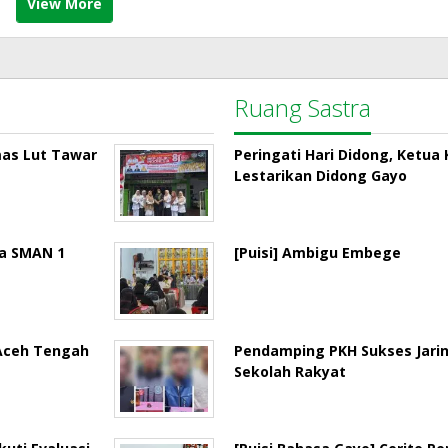
View More
Ruang Sastra
mas Lut Tawar
Peringati Hari Didong, Ketu
Lestarikan Didong Gayo
la SMAN 1
[Puisi] Ambigu Embege
 Aceh Tengah
Pendamping PKH Sukses Jari
Sekolah Rakyat