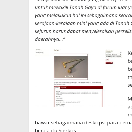
untuk mewakili Tanah Gayo di forum luar 
yang melakukan hal ini sebagaimana seoran
kerajaan-kerajaan mini yang ada di Tanah 
kejurun harus dapat menyelesaikan perselis
daerahnya…”
K
b
b
m
s
M
a
m
bawar sebagaimana deskripsi para pet
benda itu Sierkris.