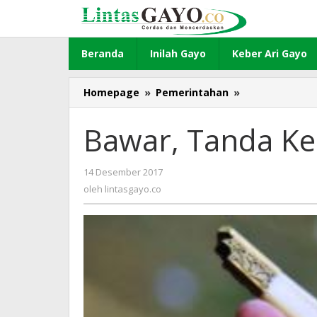
Lewati
ke
konten
Beranda
Inilah Gayo
Keber Ari Gayo
Homepage
»
Pemerintahan
»
Bawar,
Tanda
Kebesaran
Bawar, Tanda Ke
Seorang
Raja
14 Desember 2017
oleh
lintasgayo.co
oleh
lintasgayo.co