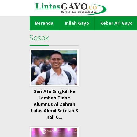
Lewati
ke
konten
Beranda
Inilah Gayo
Keber Ari Gayo
Sosok
Dari Atu Singkih ke
Lembah Tidar:
Alumnus Al Zahrah
Lulus Akmil Setelah 3
Kali G…