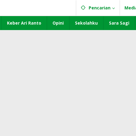
Pencarian
Medi
Keber Ari Ranto
Opini
Sekolahku
Sara Sagi