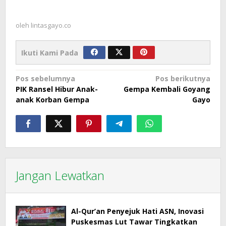
oleh
lintasgayo.co
Ikuti Kami Pada
Navigasi
Pos sebelumnya
Pos berikutnya
PIK Ransel Hibur Anak-
Gempa Kembali Goyang
pos
anak Korban Gempa
Gayo
Jangan Lewatkan
Al-Qur’an Penyejuk Hati ASN, Inovasi
Puskesmas Lut Tawar Tingkatkan