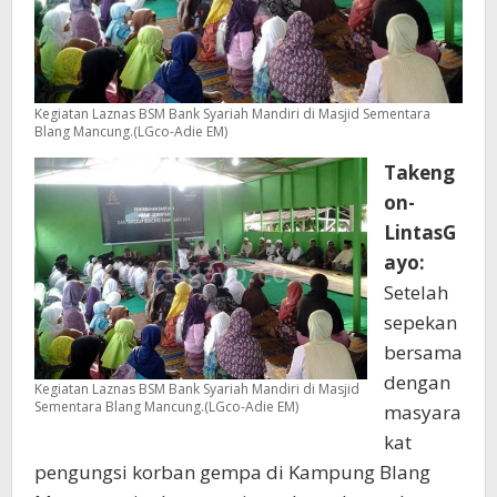
Kegiatan Laznas BSM Bank Syariah Mandiri di Masjid Sementara
Blang Mancung.(LGco-Adie EM)
Takeng
on-
LintasG
ayo:
Setelah
sepekan
bersama
dengan
Kegiatan Laznas BSM Bank Syariah Mandiri di Masjid
Sementara Blang Mancung.(LGco-Adie EM)
masyara
kat
pengungsi korban gempa di Kampung Blang