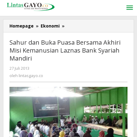
Lewati
ke
konten
Homepage
»
Ekonomi
»
Sahur
dan
Buka
Sahur dan Buka Puasa Bersama Akhiri
Puasa
Misi Kemanusian Laznas Bank Syariah
Bersama
Mandiri
Akhiri
Misi
27 Juli 2013
oleh
Kemanusian
lintasgayo.co
oleh
lintasgayo.co
Laznas
Bank
Syariah
Mandiri