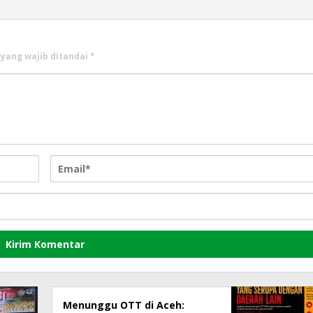
 yang wajib ditandai
*
Menunggu OTT di Aceh: