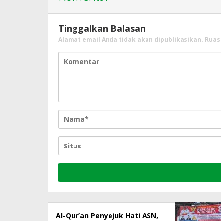
Tinggalkan Balasan
Alamat email Anda tidak akan dipublikasikan.
Ruas
Al-Qur’an Penyejuk Hati ASN,