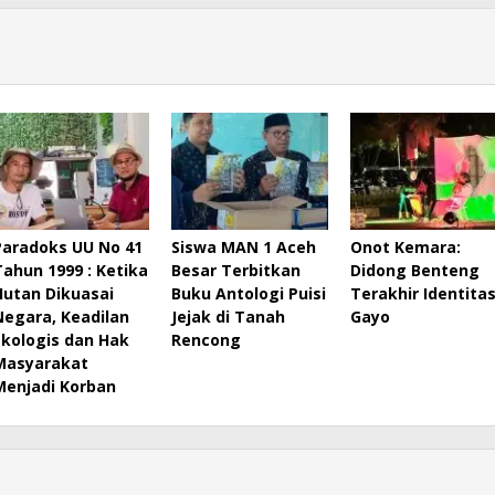
Paradoks UU No 41
Siswa MAN 1 Aceh
Onot Kemara:
Tahun 1999 : Ketika
Besar Terbitkan
Didong Benteng
Hutan Dikuasai
Buku Antologi Puisi
Terakhir Identita
Negara, Keadilan
Jejak di Tanah
Gayo
Ekologis dan Hak
Rencong
Masyarakat
Menjadi Korban