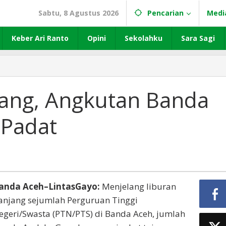
Sabtu, 8 Agustus 2026
Pencarian
Medi
Keber Ari Ranto
Opini
Sekolahku
Sara Sagi
njang, Angkutan Banda
 Padat
anda Aceh–LintasGayo:
Menjelang liburan
anjang sejumlah Perguruan Tinggi
egeri/Swasta (PTN/PTS) di Banda Aceh, jumlah