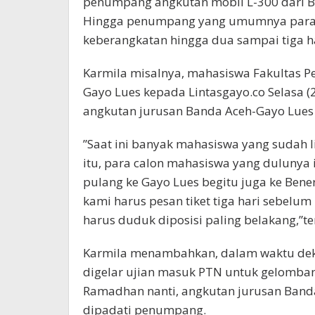
penumpang angkutan mobil L-300 dari B
Hingga penumpang yang umumnya para 
keberangkatan hingga dua sampai tiga ha
Karmila misalnya, mahasiswa Fakultas Per
Gayo Lues kepada Lintasgayo.co Selasa 
angkutan jurusan Banda Aceh-Gayo Lues
”Saat ini banyak mahasiswa yang sudah 
itu, para calon mahasiswa yang dulunya 
pulang ke Gayo Lues begitu juga ke Bene
kami harus pesan tiket tiga hari sebelum
harus duduk diposisi paling belakang,”te
Karmila menambahkan, dalam waktu dekat
digelar ujian masuk PTN untuk gelomban
Ramadhan nanti, angkutan jurusan Banda
dipadati penumpang.