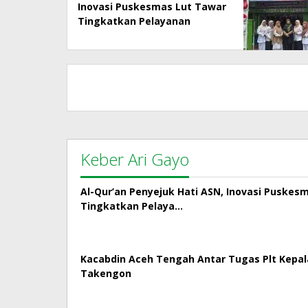
Inovasi Puskesmas Lut Tawar
Tingkatkan Pelayanan
Kepada Masyarakat
Keber Ari Gayo
Al-Qur’an Penyejuk Hati ASN, Inovasi Puskes
Tingkatkan Pelaya…
Kacabdin Aceh Tengah Antar Tugas Plt Kepa
Takengon