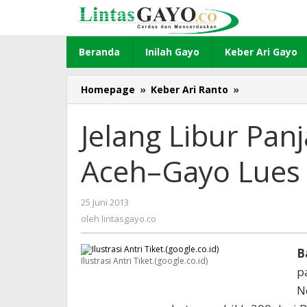
Lewati
ke
konten
Beranda
Inilah Gayo
Keber Ari Gayo
Homepage
»
Keber Ari Ranto
»
Jelang
Libur
Panjang,
Jelang Libur Pa
Angkutan
Banda
Aceh–Gayo Lues
Aceh–
Gayo
Lues
25 Juni 2013
oleh
Padat
lintasgayo.co
oleh
lintasgayo.co
B
Ilustrasi Antri Tiket.(google.co.id)
p
N