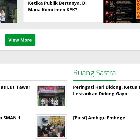
Ketika Publik Bertanya, Di
Mana Komitmen KPK?
View More
Ruang Sastra
mas Lut Tawar
Peringati Hari Didong, Ketu
Lestarikan Didong Gayo
la SMAN 1
[Puisi] Ambigu Embege