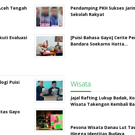
 Aceh Tengah
Pendamping PKH Sukses Jari
Sekolah Rakyat
uti Evaluasi
[Puisi Bahasa Gayo] Cerite P
Bandara Soekarno Hatta…
Wisata
ogi Puisi
Jajal Rafting Lukup Badak, K
Wisata Takengon Kembali B
itas Gayo
Pesona Wisata Danau Lut Taw
Hingga Identitas Budaya