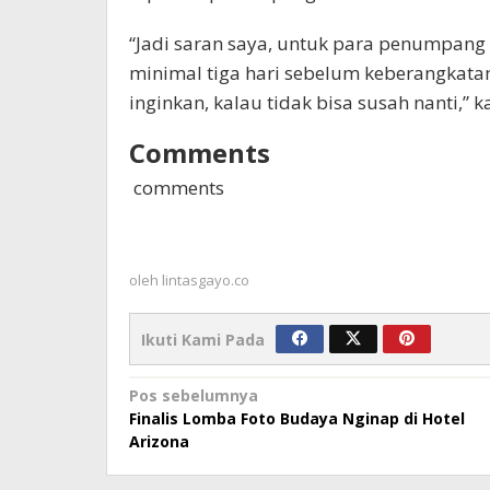
“Jadi saran saya, untuk para penumpang
minimal tiga hari sebelum keberangkata
inginkan, kalau tidak bisa susah nanti,” k
Comments
comments
oleh
lintasgayo.co
Ikuti Kami Pada
Navigasi
Pos sebelumnya
Finalis Lomba Foto Budaya Nginap di Hotel
pos
Arizona