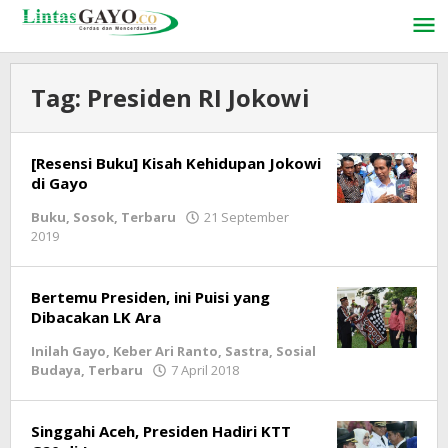
Lewati
ke
konten
Tag:
Presiden RI Jokowi
[Resensi Buku] Kisah Kehidupan Jokowi
di Gayo
Buku
,
Sosok
,
Terbaru
21 September
2019
oleh
lintasgayo.co
Bertemu Presiden, ini Puisi yang
Dibacakan LK Ara
Inilah Gayo
,
Keber Ari Ranto
,
Sastra
,
Sosial
Budaya
,
Terbaru
7 April 2018
oleh
lintasgayo.co
Singgahi Aceh, Presiden Hadiri KTT