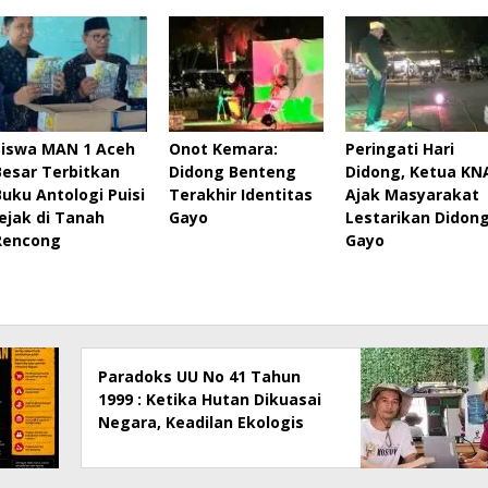
Siswa MAN 1 Aceh
Onot Kemara:
Peringati Hari
Besar Terbitkan
Didong Benteng
Didong, Ketua KN
Buku Antologi Puisi
Terakhir Identitas
Ajak Masyarakat
Jejak di Tanah
Gayo
Lestarikan Didon
Rencong
Gayo
Paradoks UU No 41 Tahun
1999 : Ketika Hutan Dikuasai
Negara, Keadilan Ekologis
dan Hak Masyarakat Menjadi
Korban