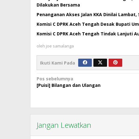
Dilakukan Bersama
Penanganan Akses Jalan KKA Dinilai Lambat,
Komisi C DPRK Aceh Tengah Desak Bupati U
Komisi C DPRK Aceh Tengah Tindak Lanjuti 
oleh
joe samalanga
Ikuti Kami Pada
Navigasi
Pos sebelumnya
[Puisi] Bilangan dan Ulangan
pos
Jangan Lewatkan