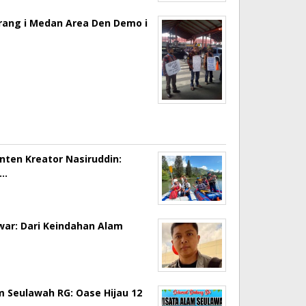
erang i Medan Area Den Demo i
onten Kreator Nasiruddin:
a…
ar: Dari Keindahan Alam
m Seulawah RG: Oase Hijau 12