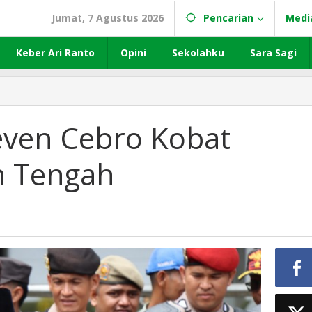
Jumat, 7 Agustus 2026
Pencarian
Medi
Keber Ari Ranto
Opini
Sekolahku
Sara Sagi
even Cebro Kobat
h Tengah