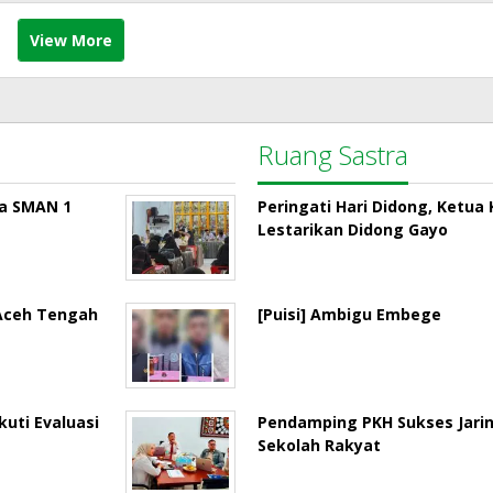
View More
Ruang Sastra
la SMAN 1
Peringati Hari Didong, Ketu
Lestarikan Didong Gayo
 Aceh Tengah
[Puisi] Ambigu Embege
uti Evaluasi
Pendamping PKH Sukses Jari
Sekolah Rakyat