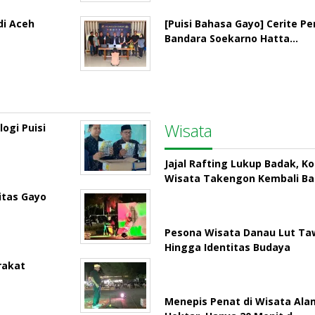
di Aceh
[Puisi Bahasa Gayo] Cerite P
Bandara Soekarno Hatta…
Wisata
ogi Puisi
Jajal Rafting Lukup Badak, K
Wisata Takengon Kembali B
itas Gayo
Pesona Wisata Danau Lut Taw
Hingga Identitas Budaya
rakat
Menepis Penat di Wisata Ala