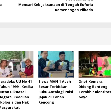
a
Mencari Kebijaksanaan di Tengah Euforia
Kemenangan Pilkada
Paradoks UU No 41
Siswa MAN 1 Aceh
Onot Kemara:
Tahun 1999 : Ketika
Besar Terbitkan
Didong Benteng
Hutan Dikuasai
Buku Antologi Puisi
Terakhir Identita
Negara, Keadilan
Jejak di Tanah
Gayo
Ekologis dan Hak
Rencong
Masyarakat