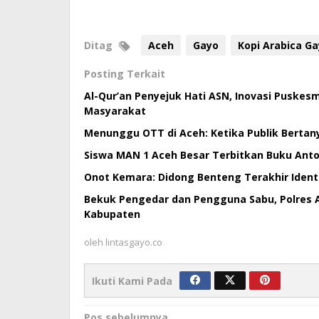
Ditag
Aceh
Gayo
Kopi Arabica G
Posting Terkait
Al-Qur’an Penyejuk Hati ASN, Inovasi Puske
Masyarakat
Menunggu OTT di Aceh: Ketika Publik Bertan
Siswa MAN 1 Aceh Besar Terbitkan Buku Antol
Onot Kemara: Didong Benteng Terakhir Ident
Bekuk Pengedar dan Pengguna Sabu, Polres 
Kabupaten
oleh
lintasgayo.co
Ikuti Kami Pada
Pos sebelumnya