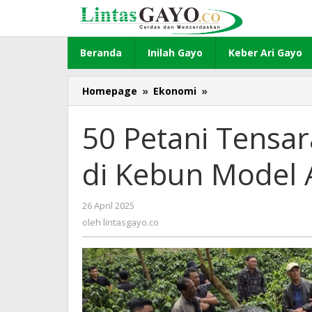
Lewati
ke
konten
Beranda
Inilah Gayo
Keber Ari Gayo
Homepage
»
Ekonomi
»
50
Petani
Tensaran
50 Petani Tensar
Belajar
Kopi
di Kebun Model 
Pagar
di
Kebun
26 April 2025
oleh
Model
lintasgayo.co
oleh
lintasgayo.co
Asa
Coffee