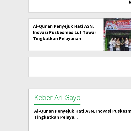
Al-Qur’an Penyejuk Hati ASN,
Inovasi Puskesmas Lut Tawar
Tingkatkan Pelayanan
Kepada Masyarakat
Keber Ari Gayo
Al-Qur’an Penyejuk Hati ASN, Inovasi Puskes
Tingkatkan Pelaya…