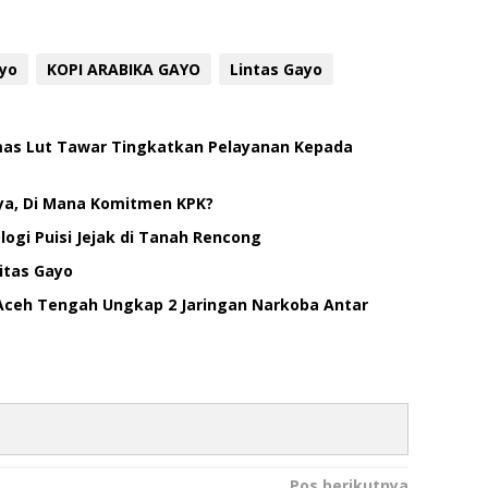
ayo
KOPI ARABIKA GAYO
Lintas Gayo
smas Lut Tawar Tingkatkan Pelayanan Kepada
ya, Di Mana Komitmen KPK?
ogi Puisi Jejak di Tanah Rencong
itas Gayo
Aceh Tengah Ungkap 2 Jaringan Narkoba Antar
Pos berikutnya