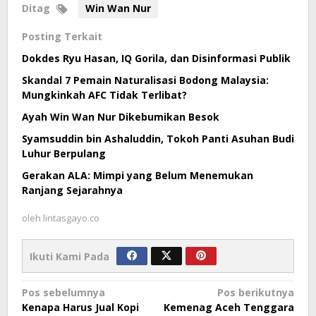
Ditag
Win Wan Nur
Posting Terkait
Dokdes Ryu Hasan, IQ Gorila, dan Disinformasi Publik
Skandal 7 Pemain Naturalisasi Bodong Malaysia:
Mungkinkah AFC Tidak Terlibat?
Ayah Win Wan Nur Dikebumikan Besok
Syamsuddin bin Ashaluddin, Tokoh Panti Asuhan Budi
Luhur Berpulang
Gerakan ALA: Mimpi yang Belum Menemukan
Ranjang Sejarahnya
oleh
lintasgayo.co
Ikuti Kami Pada
Navigasi
Pos sebelumnya
Pos berikutnya
Kenapa Harus Jual Kopi
Kemenag Aceh Tenggara
pos