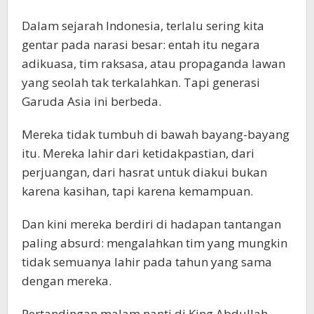
Dalam sejarah Indonesia, terlalu sering kita
gentar pada narasi besar: entah itu negara
adikuasa, tim raksasa, atau propaganda lawan
yang seolah tak terkalahkan. Tapi generasi
Garuda Asia ini berbeda.
Mereka tidak tumbuh di bawah bayang-bayang
itu. Mereka lahir dari ketidakpastian, dari
perjuangan, dari hasrat untuk diakui bukan
karena kasihan, tapi karena kemampuan.
Dan kini mereka berdiri di hadapan tantangan
paling absurd: mengalahkan tim yang mungkin
tidak semuanya lahir pada tahun yang sama
dengan mereka.
Pertandingan malam nanti di King Abdullah