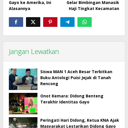
Gayo ke Amerika, Ini
Gelar Bimbingan Manasik
Alasannya
Haji Tingkat Kecamatan
Jangan Lewatkan
Siswa MAN 1 Aceh Besar Terbitkan
Buku Antologi Puisi Jejak di Tanah
Rencong
Onot Kemara: Didong Benteng
Terakhir Identitas Gayo
Peringati Hari Didong, Ketua KNA Ajak
Masyarakat Lestarikan Didong Gayo