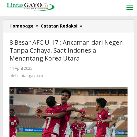
Lewati
ke
konten
Homepage
»
Catatan Redaksi
»
8
Besar
AFC
8 Besar AFC U-17 : Ancaman dari Negeri
U-
Tanpa Cahaya, Saat Indonesia
17
Menantang Korea Utara
:
Ancaman
14 April 2025
oleh
dari
lintasgayo.co
oleh
lintasgayo.co
Negeri
Tanpa
Cahaya,
Saat
Indonesia
Menantang
Korea
Utara