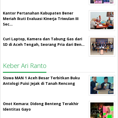
Kantor Pertanahan Kabupaten Bener
Meriah Ikuti Evaluasi Kinerja Triwulan III
Sec…
Curi Laptop, Kamera dan Tabung Gas dari
SD di Aceh Tengah, Seorang Pria dari Ben…
Keber Ari Ranto
Siswa MAN 1 Aceh Besar Terbitkan Buku
Antologi Puisi Jejak di Tanah Rencong
Onot Kemara: Didong Benteng Terakhir
Identitas Gayo