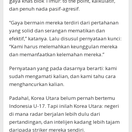
gaya khas blok Timur: to the point, kalkulatif,
dan penuh nada pasif-agresif.
“Gaya bermain mereka terdiri dari pertahanan
yang solid dan serangan mematikan dan
efektif,” katanya. Lalu disusul pernyataan kunci:
“Kami harus melemahkan keunggulan mereka
dan memanfaatkan kelemahan mereka.”
Pernyataan yang pada dasarnya berarti: kami
sudah mengamati kalian, dan kami tahu cara
menghancurkan kalian.
Padahal, Korea Utara belum pernah bertemu
Indonesia U-17. Tapi inilah Korea Utara: negeri
di mana radar berjalan lebih dulu dari
pertandingan, dan intelijen kadang lebih tajam
daripada striker mereka sendiri.