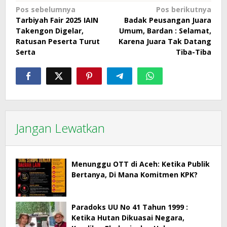
Navigasi
Pos sebelumnya
Pos berikutnya
Tarbiyah Fair 2025 IAIN
Badak Peusangan Juara
pos
Takengon Digelar,
Umum, Bardan : Selamat,
Ratusan Peserta Turut
Karena Juara Tak Datang
Serta
Tiba-Tiba
Jangan Lewatkan
Menunggu OTT di Aceh: Ketika Publik
Bertanya, Di Mana Komitmen KPK?
Paradoks UU No 41 Tahun 1999 :
Ketika Hutan Dikuasai Negara,