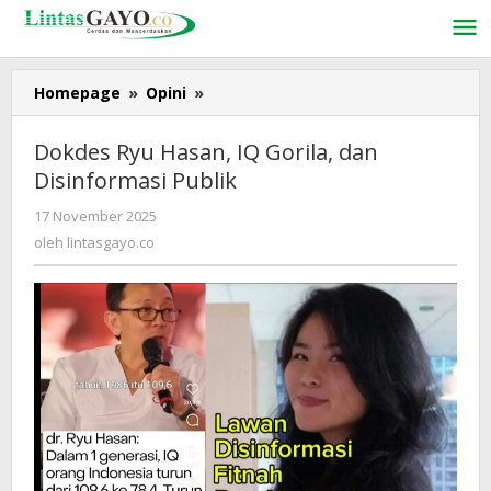
Lewati
ke
konten
Homepage
»
Opini
»
Dokdes
Ryu
Hasan,
Dokdes Ryu Hasan, IQ Gorila, dan
IQ
Disinformasi Publik
Gorila,
dan
17 November 2025
oleh
Disinformasi
lintasgayo.co
oleh
lintasgayo.co
Publik