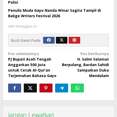
Polisi
Penulis Muda Gayo Nanda Winar Sagita Tampil di
Balige Writers Festival 2026
oleh
lintasgayo.co
Ikuti Kami Pada
Navigasi
Pos sebelumnya
Pos berikutnya
PJ Bupati Aceh Tengah
H. Salim Selamat
pos
Anggarkan 500 Juta
Berpulang, Bardan Sahidi
untuk Cetak Al-Qur’an
Sampaikan Duka
Terjemahan Bahasa Gayo
Mendalam
Jangan Lewatkan