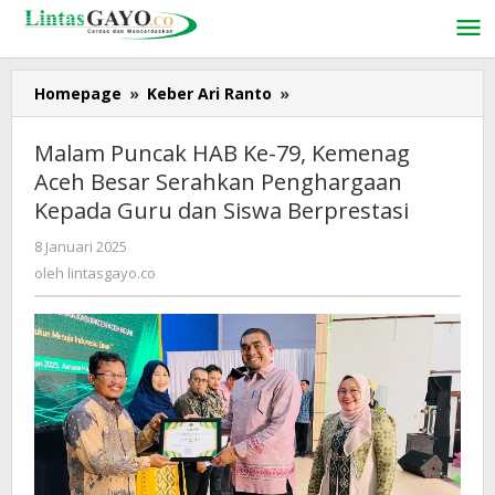
Lewati
ke
konten
Homepage
»
Keber Ari Ranto
»
Malam
Puncak
HAB
Malam Puncak HAB Ke-79, Kemenag
Ke-
Aceh Besar Serahkan Penghargaan
79,
Kepada Guru dan Siswa Berprestasi
Kemenag
Aceh
8 Januari 2025
oleh
Besar
lintasgayo.co
oleh
lintasgayo.co
Serahkan
Penghargaan
Kepada
Guru
dan
Siswa
Berprestasi