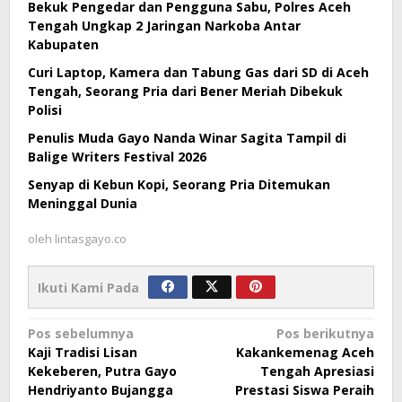
Bekuk Pengedar dan Pengguna Sabu, Polres Aceh
Tengah Ungkap 2 Jaringan Narkoba Antar
Kabupaten
Curi Laptop, Kamera dan Tabung Gas dari SD di Aceh
Tengah, Seorang Pria dari Bener Meriah Dibekuk
Polisi
Penulis Muda Gayo Nanda Winar Sagita Tampil di
Balige Writers Festival 2026
Senyap di Kebun Kopi, Seorang Pria Ditemukan
Meninggal Dunia
oleh
lintasgayo.co
Ikuti Kami Pada
Navigasi
Pos sebelumnya
Pos berikutnya
Kaji Tradisi Lisan
Kakankemenag Aceh
pos
Kekeberen, Putra Gayo
Tengah Apresiasi
Hendriyanto Bujangga
Prestasi Siswa Peraih